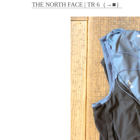
THE NORTH FACE | TR 6（→■）