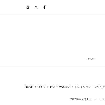
コ
ン
テ
ン
ツ
へ
ス
キ
ッ
HOME
プ
HOME
>
BLOG
>
PAAGO WORKS
>
トレイルランニングを始
2023年5月1日
BL