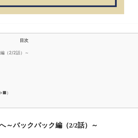
目次
（2/2話）～
（→■）
～バックパック編（2/2話）～