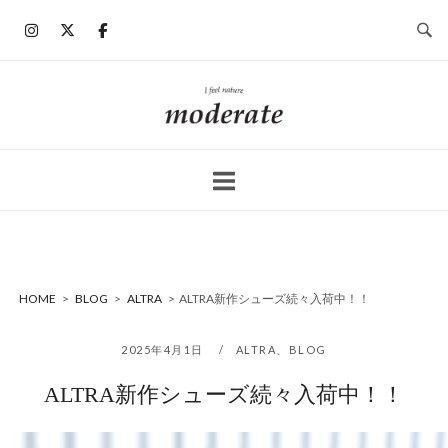
コ
ン
テ
ン
ホ
ツ
ー
へ
ム
ス
キ
ッ
プ
HOME
>
BLOG
>
ALTRA
>
ALTRA新作シューズ続々入荷中！！
2025年4月1日
ALTRA
、
BLOG
ALTRA新作シューズ続々入荷中！！