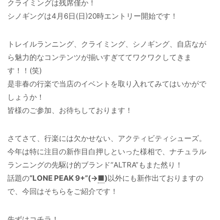
クライミングは残席僅か！
シノギングは4月6日(日)20時エントリー開始です！
トレイルランニング、クライミング、シノギング、自店なが
ら魅力的なコンテンツが揃いすぎててワクワクしてきま
す！！(笑)
是非春の行楽で当店のイベントを取り入れてみてはいかがで
しょうか！
皆様のご参加、お待ちしております！
さてさて、行楽には欠かせない、アクティビティシューズ。
今年は特に注目の新作目白押しといった様相で、ナチュラル
ランニングの先駆け的ブランド“ALTRA”もまた然り！
話題の
“LONE PEAK 9+”(→
■
)
以外にも新作出ておりますの
で、今回はそちらをご紹介です！
先ずはコチラ！