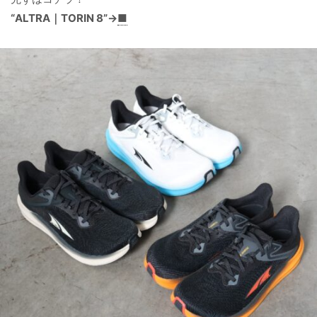
“ALTRA｜TORIN 8”→
■