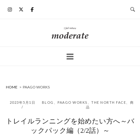
コ
ン
テ
ン
ホ
ツ
ー
へ
ム
ス
キ
ッ
プ
HOME
>
PAAGO WORKS
2023年5月1日
BLOG
、
PAAGO WORKS
、
THE NORTH FACE
、
商
品
トレイルランニングを始めたい方へ～バ
ックパック編（2/2話）～