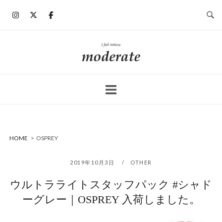
コ
ン
テ
ン
ホ
ツ
ー
へ
ム
ス
キ
ッ
プ
HOME
>
OSPREY
2019年10月3日
OTHER
ウルトラライトスタッフパック #シャド
ーグレー｜OSPREY 入荷しました。