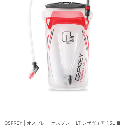
OSPREY | オスプレー オスプレー LT レザヴォア 1.5L ■