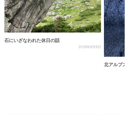
石にいざなわれた休日の話
2026年8月6日
北アルプス