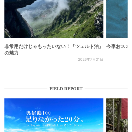
非常用だけじゃもったいない！「ツェルト泊」
今季おススメベ
の魅力
2026年7月31日
FIELD REPORT