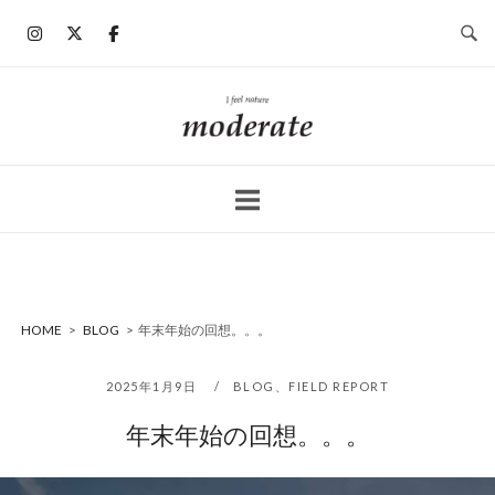
コ
ン
テ
ン
ホ
ツ
ー
へ
ム
ス
キ
ッ
プ
HOME
>
BLOG
>
年末年始の回想。。。
2025年1月9日
BLOG
、
FIELD REPORT
年末年始の回想。。。