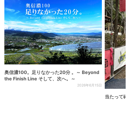
奥信濃100。足りなかった20分 。～ Beyond
the Finish Line そして、次へ。～
2026年6月15日
当たって砕け