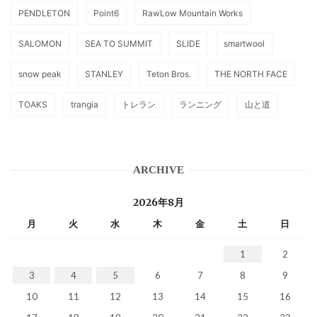
PENDLETON
Point6
RawLow Mountain Works
SALOMON
SEA TO SUMMIT
SLIDE
smartwool
snow peak
STANLEY
Teton Bros.
THE NORTH FACE
TOAKS
trangia
トレラン
ランニング
山と道
ARCHIVE
2026年8月
月
火
水
木
金
土
日
1
2
3
4
5
6
7
8
9
10
11
12
13
14
15
16