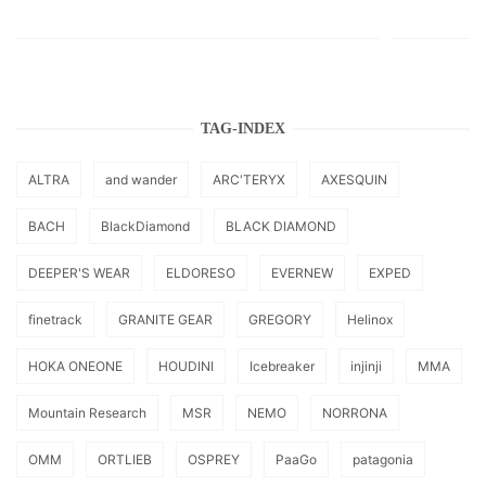
TAG-INDEX
ALTRA
and wander
ARC'TERYX
AXESQUIN
BACH
BlackDiamond
BLACK DIAMOND
DEEPER'S WEAR
ELDORESO
EVERNEW
EXPED
finetrack
GRANITE GEAR
GREGORY
Helinox
HOKA ONEONE
HOUDINI
Icebreaker
injinji
MMA
Mountain Research
MSR
NEMO
NORRONA
OMM
ORTLIEB
OSPREY
PaaGo
patagonia