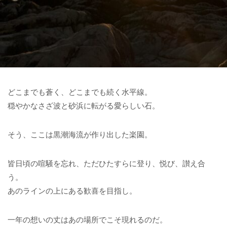
どこまでも蒼く、どこまでも続く水平線。
穏やかなさざ波と砂浜に転がる愛らしい石。
そう、ここは黒潮海流が作り出した楽園。
皆日頃の喧騒を忘れ、ただひたすらに登り、悦び、讃え合
う。
あのラインの上にある歓喜を目指し。
一年の想いの丈はあの場所でこそ現れるのだ。