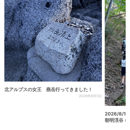
北アルプスの女王 燕岳行ってきました！
2026年8月5日
2026/8/15
朝明渓谷 × N