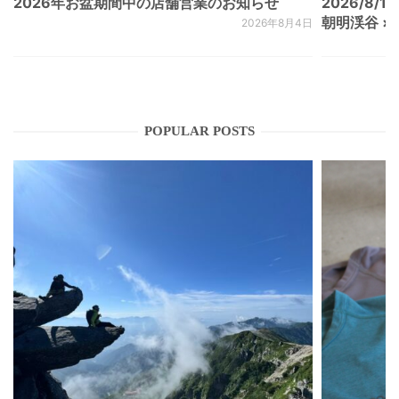
2026年お盆期間中の店舗営業のお知らせ
2026/8/15
朝明渓谷 × N
2026年8月4日
POPULAR POSTS