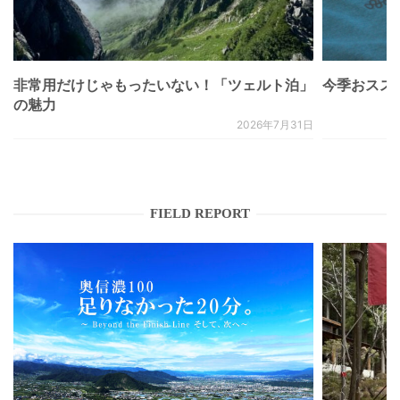
非常用だけじゃもったいない！「ツェルト泊」
今季おススメベ
の魅力
2026年7月31日
FIELD REPORT