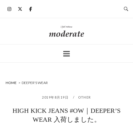
コ
ン
テ
ン
ホ
ツ
ー
へ
ム
ス
キ
ッ
プ
HOME
>
DEEPER'S WEAR
2019年8月19日
OTHER
HIGH KICK JEANS #OW｜DEEPER’S
WEAR 入荷しました。