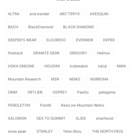
ALTRA
and wander
ARC'TERYX
AXESQUIN
BACH
BlackDiamond
BLACK DIAMOND
DEEPER'S WEAR
ELDORESO
EVERNEW
EXPED
finetrack
GRANITE GEAR
GREGORY
Helinox
HOKA ONEONE
HOUDINI
Icebreaker
injinji
MMA
Mountain Research
MSR
NEMO
NORRONA
OMM
ORTLIEB
OSPREY
PaaGo
patagonia
PENDLETON
Point6
RawLow Mountain Works
SALOMON
SEA TO SUMMIT
SLIDE
smartwool
snow peak
STANLEY
Teton Bros.
THE NORTH FACE