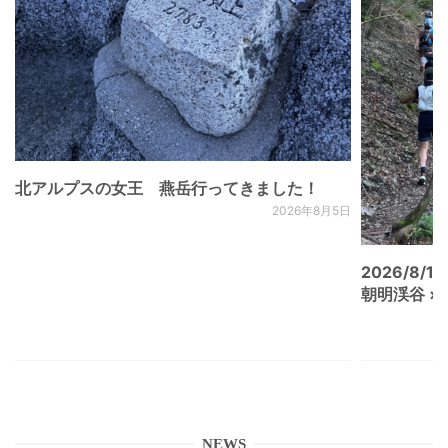
北アルプスの女王 燕岳行ってきました！
2026年8月5日
2026/8/15
朝明渓谷 × N
NEWS