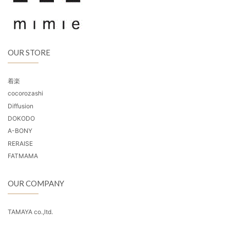
OUR STORE
着楽
cocorozashi
Diffusion
DOKODO
A-BONY
RERAISE
FATMAMA
OUR COMPANY
TAMAYA co.,ltd.