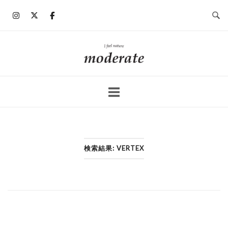
コ
ン
テ
ン
ホ
ツ
ー
へ
ム
ス
キ
ッ
プ
検索結果: VERTEX