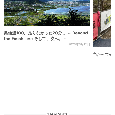
奥信濃100。足りなかった20分 。～ Beyond
the Finish Line そして、次へ。～
2026年6月15日
当たって砕け
TAG-INDEX