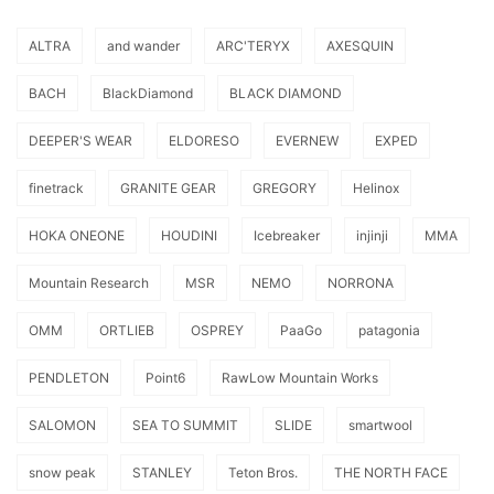
ALTRA
and wander
ARC'TERYX
AXESQUIN
BACH
BlackDiamond
BLACK DIAMOND
DEEPER'S WEAR
ELDORESO
EVERNEW
EXPED
finetrack
GRANITE GEAR
GREGORY
Helinox
HOKA ONEONE
HOUDINI
Icebreaker
injinji
MMA
Mountain Research
MSR
NEMO
NORRONA
OMM
ORTLIEB
OSPREY
PaaGo
patagonia
PENDLETON
Point6
RawLow Mountain Works
SALOMON
SEA TO SUMMIT
SLIDE
smartwool
snow peak
STANLEY
Teton Bros.
THE NORTH FACE