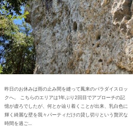
昨日のお休みは雨の止み間を縫って鳳来のパラダイスロッ
クへ。 こちらのエリアは1年ぶり2回目でアプローチの記
憶が虚ろでしたが、何とか辿り着くことが出来、乳白色に
輝く綺麗な壁を我々パーティだけの貸し切りという贅沢な
時間を過ご...