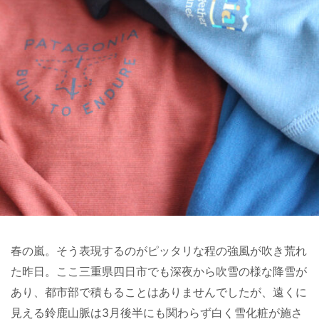
春の嵐。そう表現するのがピッタリな程の強風が吹き荒れ
た昨日。ここ三重県四日市でも深夜から吹雪の様な降雪が
あり、都市部で積もることはありませんでしたが、遠くに
見える鈴鹿山脈は3月後半にも関わらず白く雪化粧が施さ