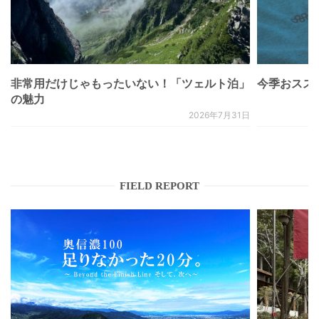
非常用だけじゃもったいない！「ツェルト泊」
今季おススメベ
の魅力
2026年7月31日
FIELD REPORT