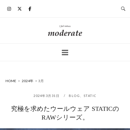
コ
ン
テ
ン
ホ
ツ
ー
へ
ム
ス
キ
ッ
プ
HOME
>
2024年
>
3月
2024年3月31日
BLOG
、
STATIC
究極を求めたウールウェア STATICの
RAWシリーズ。