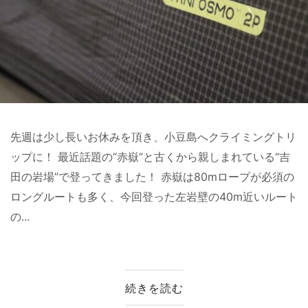
先週は少し長いお休みを頂き、小豆島へクライミングトリ
ップに！ 最近話題の“赤嶽”と古くから親しまれている“吉
田の岩場”で登ってきました！ 赤嶽は80mロープが必須の
ロングルートも多く、今回登った左岩壁の40m近いルート
の...
続きを読む