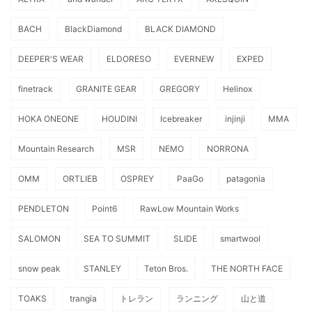
BACH
BlackDiamond
BLACK DIAMOND
DEEPER'S WEAR
ELDORESO
EVERNEW
EXPED
finetrack
GRANITE GEAR
GREGORY
Helinox
HOKA ONEONE
HOUDINI
Icebreaker
injinji
MMA
Mountain Research
MSR
NEMO
NORRONA
OMM
ORTLIEB
OSPREY
PaaGo
patagonia
PENDLETON
Point6
RawLow Mountain Works
SALOMON
SEA TO SUMMIT
SLIDE
smartwool
snow peak
STANLEY
Teton Bros.
THE NORTH FACE
TOAKS
trangia
トレラン
ランニング
山と道