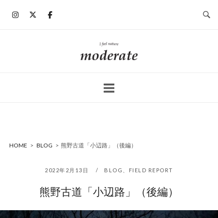
コ
ン
テ
ン
ホ
ツ
ー
へ
ム
ス
キ
ッ
プ
HOME
>
BLOG
>
熊野古道「小辺路」（後編）
2022年2月13日
BLOG
、
FIELD REPORT
熊野古道「小辺路」（後編）