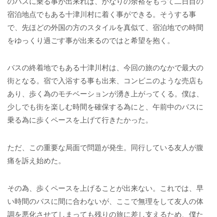
のバスに乗る事が出来れば、かなりの余裕をもって二日目の
宿泊地点でもある十津川村に着く事ができる。そうする事
で、先ほどの外国の方のスタイルを真似て、宿泊地での時間
をゆっくり過ごす事が出来るのではと希望を抱く。
バスの終着地でもある十津川村は、今回の旅のなかで最大の
街となる。宿で入浴する事も出来、コンビニのような売店も
あり、歩く為のモチベーションが湧き上がってくる。僕は、
少しでも街を楽しむ時間を確保する為にと、午前中のバスに
乗る為に歩くペースを上げて行きたかった。
ただ、この重要な局面で問題が発生。同行している友人が腹
痛を訴え始めた。
その為、歩くペースを上げることが出来ない。これでは、早
い時間のバスに間に合わないが、ここで無理をして友人の体
調を悪化させてしまっても残りの旅に差し支えるため、僕た