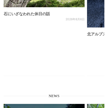
石にいざなわれた休日の話
2026年8月6日
北アルプス
NEWS