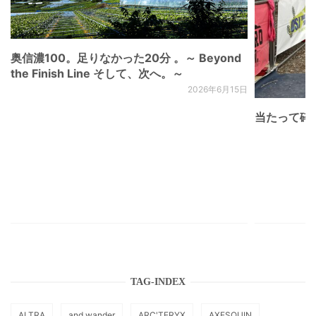
奥信濃100。足りなかった20分 。～ Beyond
the Finish Line そして、次へ。～
2026年6月15日
当たって砕け
TAG-INDEX
ALTRA
and wander
ARC'TERYX
AXESQUIN