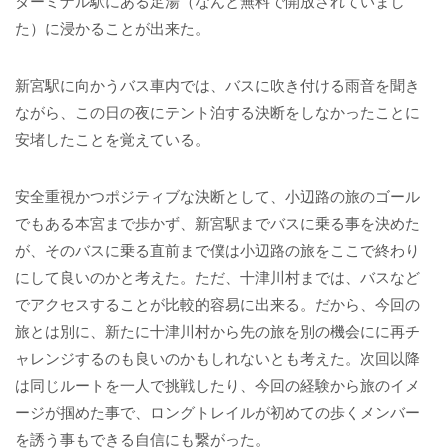
ターミナル駅にある足湯（なんと無料で開放されていまし
た）に浸かることが出来た。
新宮駅に向かうバス車内では、バスに吹き付ける雨音を聞き
ながら、この日の夜にテント泊する決断をしなかったことに
安堵したことを覚えている。
安全重視かつポジティブな決断として、小辺路の旅のゴール
でもある本宮まで歩かず、新宮駅までバスに乗る事を決めた
が、そのバスに乗る直前まで僕は小辺路の旅をここで終わり
にして良いのかと考えた。ただ、十津川村までは、バスなど
でアクセスすることが比較的容易に出来る。だから、今回の
旅とは別に、新たに十津川村から先の旅を別の機会にに再チ
ャレンジするのも良いのかもしれないとも考えた。次回以降
は同じルートを一人で挑戦したり、今回の経験から旅のイメ
ージが掴めた事で、ロングトレイルが初めての歩くメンバー
を誘う事もできる自信にも繋がった。