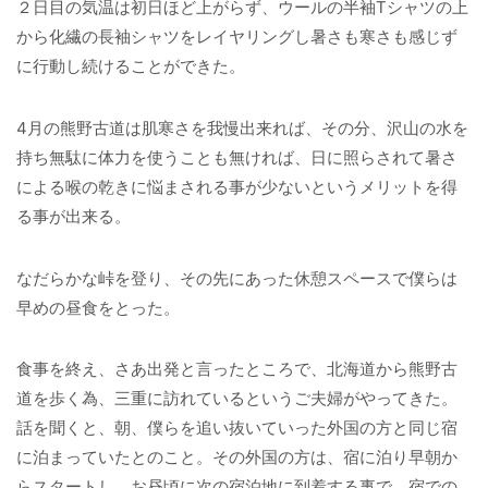
２日目の気温は初日ほど上がらず、ウールの半袖Tシャツの上
から化繊の長袖シャツをレイヤリングし暑さも寒さも感じず
に行動し続けることができた。
4月の熊野古道は肌寒さを我慢出来れば、その分、沢山の水を
持ち無駄に体力を使うことも無ければ、日に照らされて暑さ
による喉の乾きに悩まされる事が少ないというメリットを得
る事が出来る。
なだらかな峠を登り、その先にあった休憩スペースで僕らは
早めの昼食をとった。
食事を終え、さあ出発と言ったところで、北海道から熊野古
道を歩く為、三重に訪れているというご夫婦がやってきた。
話を聞くと、朝、僕らを追い抜いていった外国の方と同じ宿
に泊まっていたとのこと。その外国の方は、宿に泊り早朝か
らスタートし、お昼頃に次の宿泊地に到着する事で、宿での