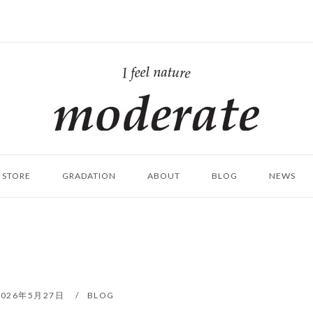
ホ
ー
ム
STORE
GRADATION
ABOUT
BLOG
NEWS
2026年5月27日
BLOG