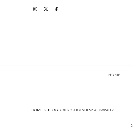
コ
ン
テ
ン
ツ
へ
ス
キ
ッ
HOME
プ
HOME
>
BLOG
>
XEROSHOES HFS2 ＆ 360RALLY