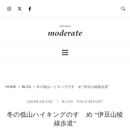
コ
ン
テ
ン
ホ
ツ
ー
へ
ム
ス
キ
ッ
プ
HOME
>
BLOG
>
冬の低山ハイキングのすゝめ “伊豆山稜線歩道”
2026年2月23日
BLOG
、
FIELD REPORT
冬の低山ハイキングのすゝめ “伊豆山稜
線歩道”