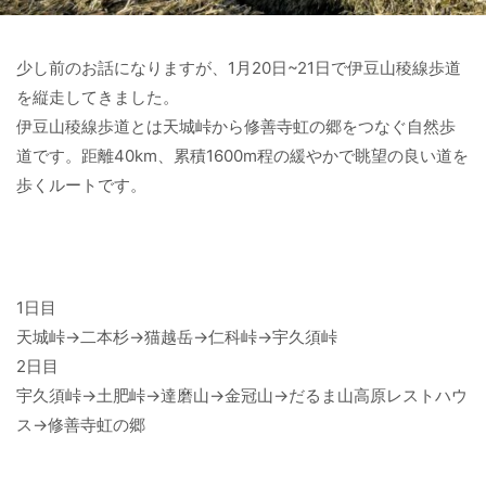
少し前のお話になりますが、1月20日~21日で伊豆山稜線歩道
を縦走してきました。
伊豆山稜線歩道とは天城峠から修善寺虹の郷をつなぐ自然歩
道です。距離40km、累積1600m程の緩やかで眺望の良い道を
歩くルートです。
1日目
天城峠→二本杉→猫越岳→仁科峠→宇久須峠
2日目
宇久須峠→土肥峠→達磨山→金冠山→だるま山高原レストハウ
ス→修善寺虹の郷