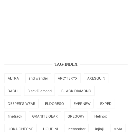
TAG-INDEX
ALTRA
and wander
ARC'TERYX
AXESQUIN
BACH
BlackDiamond
BLACK DIAMOND
DEEPER'S WEAR
ELDORESO
EVERNEW
EXPED
finetrack
GRANITE GEAR
GREGORY
Helinox
HOKA ONEONE
HOUDINI
Icebreaker
injinji
MMA