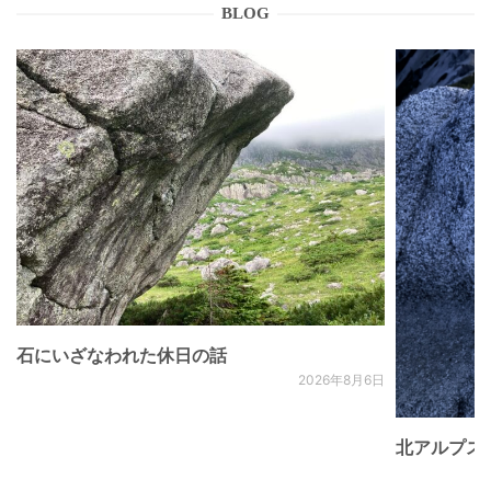
BLOG
石にいざなわれた休日の話
2026年8月6日
北アルプス