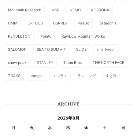
Mountain Research
MSR
NEMO
NORRONA
OMM
ORTLIEB
OSPREY
PaaGo
patagonia
PENDLETON
Point6
RawLow Mountain Works
SALOMON
SEA TO SUMMIT
SLIDE
smartwool
snow peak
STANLEY
Teton Bros.
THE NORTH FACE
TOAKS
trangia
トレラン
ランニング
山と道
ARCHIVE
2026年8月
月
火
水
木
金
土
日