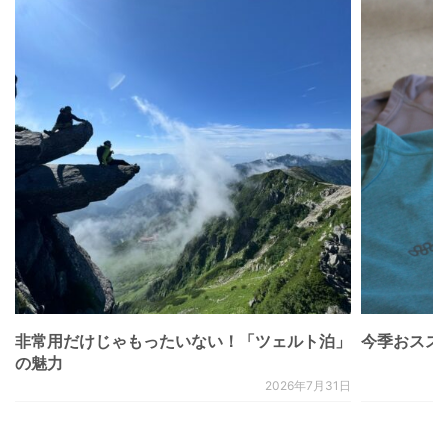
非常用だけじゃもったいない！「ツェルト泊」
今季おススメベ
の魅力
2026年7月31日