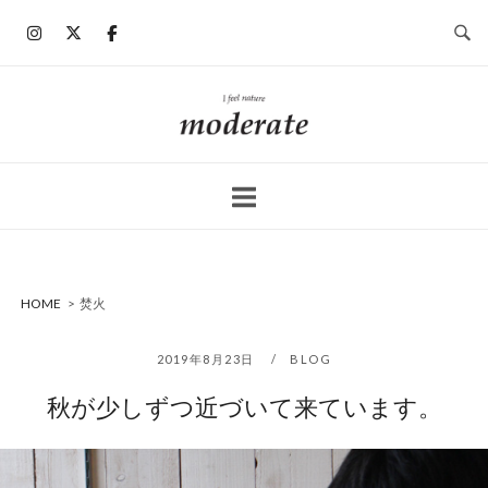
コ
ン
テ
ン
ホ
ツ
ー
へ
ム
ス
キ
ッ
プ
HOME
>
焚火
2019年8月23日
BLOG
秋が少しずつ近づいて来ています。