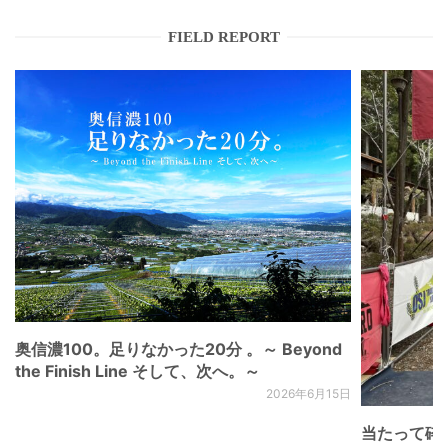
FIELD REPORT
奥信濃100。足りなかった20分 。～ Beyond
the Finish Line そして、次へ。～
2026年6月15日
当たって砕け