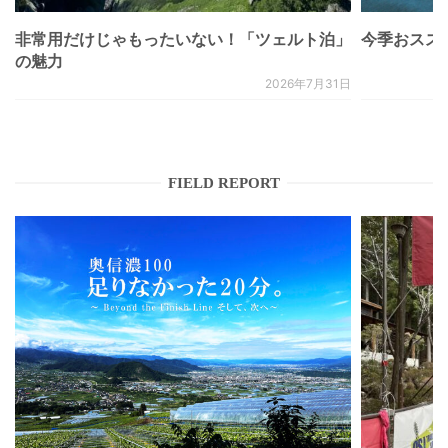
非常用だけじゃもったいない！「ツェルト泊」
今季おススメベ
の魅力
2026年7月31日
FIELD REPORT