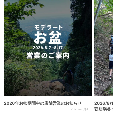
2026年お盆期間中の店舗営業のお知らせ
2026/8/15
朝明渓谷 × N
2026年8月4日