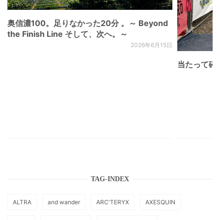
奥信濃100。足りなかった20分 。～ Beyond
the Finish Line そして、次へ。～
2026年6月15日
当たって砕け
TAG-INDEX
ALTRA
and wander
ARC'TERYX
AXESQUIN