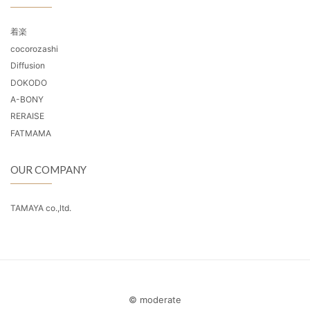
着楽
cocorozashi
Diffusion
DOKODO
A-BONY
RERAISE
FATMAMA
OUR COMPANY
TAMAYA co.,ltd.
© moderate