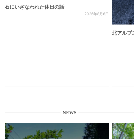
石にいざなわれた休日の話
2026年8月6日
北アルプス
NEWS