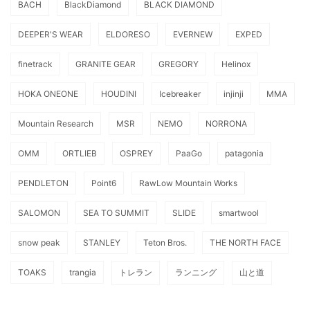
BACH
BlackDiamond
BLACK DIAMOND
DEEPER'S WEAR
ELDORESO
EVERNEW
EXPED
finetrack
GRANITE GEAR
GREGORY
Helinox
HOKA ONEONE
HOUDINI
Icebreaker
injinji
MMA
Mountain Research
MSR
NEMO
NORRONA
OMM
ORTLIEB
OSPREY
PaaGo
patagonia
PENDLETON
Point6
RawLow Mountain Works
SALOMON
SEA TO SUMMIT
SLIDE
smartwool
snow peak
STANLEY
Teton Bros.
THE NORTH FACE
TOAKS
trangia
トレラン
ランニング
山と道