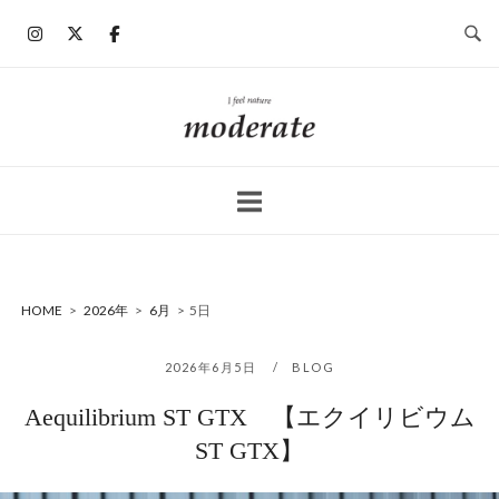
コ
ン
テ
ン
ホ
ツ
ー
へ
ム
ス
キ
ッ
プ
HOME
>
2026年
>
6月
>
5日
2026年6月5日
BLOG
Aequilibrium ST GTX 【エクイリビウム
ST GTX】