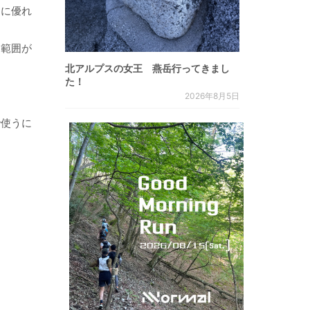
スに優れ
と範囲が
北アルプスの女王 燕岳行ってきまし
た！
2026年8月5日
。
で使うに