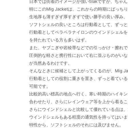
日本では街着のイメージが強いtilakですが、ちゃ
特にこのMig Jacketは、これからの時期にばっ
生地厚も薄すぎず厚すぎずで使い勝手の良い厚み。
ソフトシェルの良いところは行動着として、ずっと
行動着としてペラペラナイロンのウインドシェルを
を持たれている方も多いはず。
また、ヤブこぎや岩稜帯などでの引っかけ・擦れで
圧倒的な軽さと携行性において右に並ぶものがいな
が当然あるわけです。
そんなときに候補として上がってくるのが、Mig Ja
行動着としての役割に重きを置き、ずっと着ている
可能です。
比較的高い標高の地点へ行く、寒い時期のハイキン
合わせたり、さらにレインウェア等を上から着るこ
さらにウインドシェルと比較して優れている点は、
ウインドシェルもある程度の通気性を持ってはいま
特性から、ソフトシェルのそれには及びません。