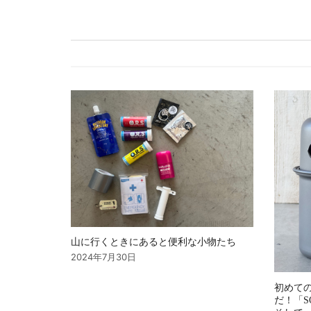
ビ
ゲ
ー
シ
ョ
ン
山に行くときにあると便利な小物たち
2024年7月30日
初めて
だ！「S