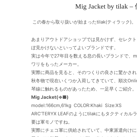
Mig Jacket by
この春から取り扱いが始まったtilak(ティラック)。
あまりアウトドアショップでは見かけず、セレクト
ぼ見かけないといってよいブランドです。
実は今年で27年目を数える息の長いブランドで、mad
ワリをもったメーカー。
実際に商品を見ると、そのつくりの良さに驚かされ
秋冬物で現在いくつか入荷してきていて、順次Onli
琴線に触れるものがあったため、一足早くご紹介。
Mig Jacket(⇒
■
)
model:166cm,61kg COLOR:Khaki Size:XS
ARC’TERYX LEAFのようにtilakにもタクティ
要は軍モノですね。
実際にチェコ軍に供給されていて、中東派遣向けに