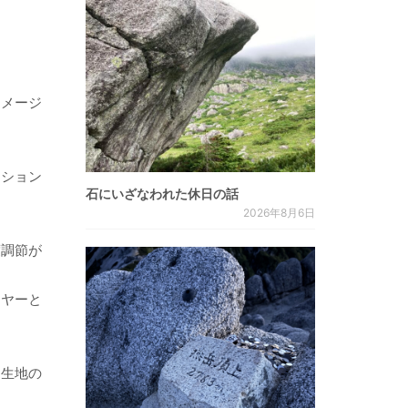
イメージ
ーション
石にいざなわれた休日の話
2026年8月6日
度調節が
イヤーと
と生地の