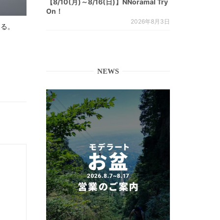
【8/10(月)～8/16(日)】NNoramal Try
On！
2026年8月3日
じる。
NEWS