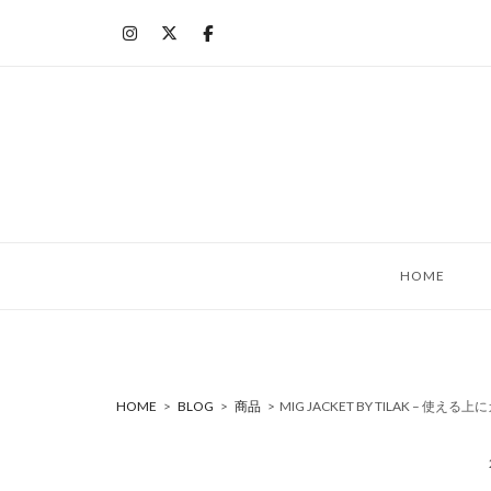
コ
ン
テ
ン
ツ
へ
ス
キ
ッ
HOME
プ
HOME
>
BLOG
>
商品
>
MIG JACKET BY TILAK – 