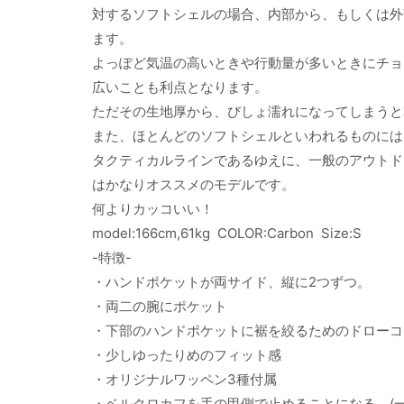
対するソフトシェルの場合、内部から、もしくは外
ます。
よっぽど気温の高いときや行動量が多いときにチョ
広いことも利点となります。
ただその生地厚から、びしょ濡れになってしまうと
また、ほとんどのソフトシェルといわれるものには
タクティカルラインであるゆえに、一般のアウトド
はかなりオススメのモデルです。
何よりカッコいい！
model:166cm,61kg COLOR:Carbon Size:S
-特徴-
・ハンドポケットが両サイド、縦に2つずつ。
・両二の腕にポケット
・下部のハンドポケットに裾を絞るためのドローコ
・少しゆったりめのフィット感
・オリジナルワッペン3種付属
・ベルクロカフを手の甲側で止めることになる。(一