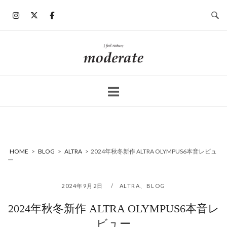
コ
ン
テ
ン
ホ
ツ
ー
へ
ム
ス
キ
ッ
プ
HOME
>
BLOG
>
ALTRA
>
2024年秋冬新作 ALTRA OLYMPUS6本音レビュ
ー
2024年9月2日
ALTRA
、
BLOG
2024年秋冬新作 ALTRA OLYMPUS6本音レ
ビュー