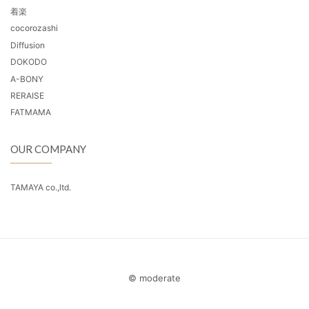
着楽
cocorozashi
Diffusion
DOKODO
A-BONY
RERAISE
FATMAMA
OUR COMPANY
TAMAYA co.,ltd.
© moderate