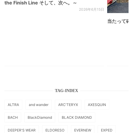
the Finish Line そして、次へ。～
2026年6月15日
当たって砕け
TAG-INDEX
ALTRA
and wander
ARC'TERYX
AXESQUIN
BACH
BlackDiamond
BLACK DIAMOND
DEEPER'S WEAR
ELDORESO
EVERNEW
EXPED