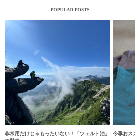
POPULAR POSTS
非常用だけじゃもったいない！「ツェルト泊」
今季おススメベ