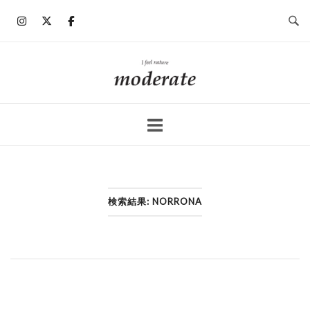
コ
ン
テ
ン
ホ
ツ
ー
へ
ム
ス
キ
ッ
プ
検索結果: NORRONA