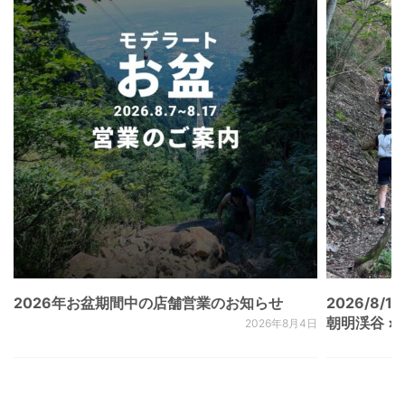
2026年お盆期間中の店舗営業のお知らせ
2026/8/15
朝明渓谷 × N
2026年8月4日