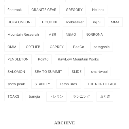
finetrack
GRANITE GEAR
GREGORY
Helinox
HOKA ONEONE
HOUDINI
Icebreaker
injinji
MMA
Mountain Research
MSR
NEMO
NORRONA
OMM
ORTLIEB
OSPREY
PaaGo
patagonia
PENDLETON
Point6
RawLow Mountain Works
SALOMON
SEA TO SUMMIT
SLIDE
smartwool
snow peak
STANLEY
Teton Bros.
THE NORTH FACE
TOAKS
trangia
トレラン
ランニング
山と道
ARCHIVE