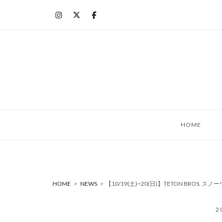
コ
ン
テ
ン
ツ
へ
ス
キ
ッ
HOME
プ
HOME
>
NEWS
>
【10/19(土)~20(日)】TETON BROS.
2