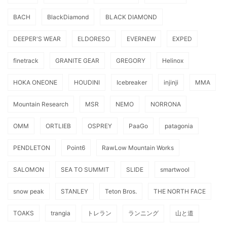
BACH
BlackDiamond
BLACK DIAMOND
DEEPER'S WEAR
ELDORESO
EVERNEW
EXPED
finetrack
GRANITE GEAR
GREGORY
Helinox
HOKA ONEONE
HOUDINI
Icebreaker
injinji
MMA
Mountain Research
MSR
NEMO
NORRONA
OMM
ORTLIEB
OSPREY
PaaGo
patagonia
PENDLETON
Point6
RawLow Mountain Works
SALOMON
SEA TO SUMMIT
SLIDE
smartwool
snow peak
STANLEY
Teton Bros.
THE NORTH FACE
TOAKS
trangia
トレラン
ランニング
山と道