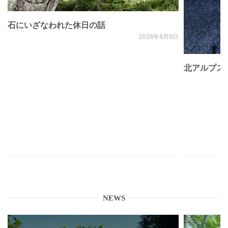
石にいざなわれた休日の話
2026年8月6日
北アルプス
NEWS