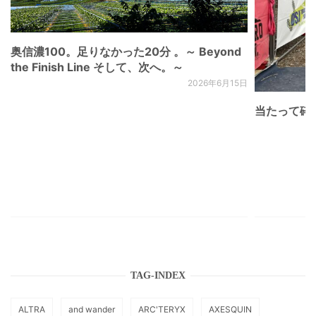
奥信濃100。足りなかった20分 。～ Beyond
the Finish Line そして、次へ。～
2026年6月15日
当たって砕け
TAG-INDEX
ALTRA
and wander
ARC'TERYX
AXESQUIN