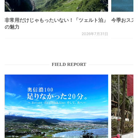
非常用だけじゃもったいない！「ツェルト泊」
今季おススメベ
の魅力
2026年7月31日
FIELD REPORT