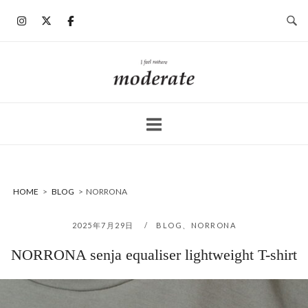
コ
ン
テ
ン
ホ
ツ
ー
へ
ム
ス
キ
ッ
プ
HOME
>
BLOG
>
NORRONA
2025年7月29日
BLOG
、
NORRONA
NORRONA senja equaliser lightweight T-shirt