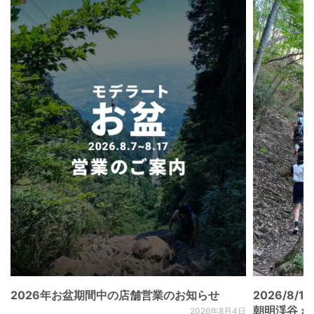
2026年お盆期間中の店舗営業のお知らせ
2026/8/15
朝明渓谷 × N
2026年8月4日