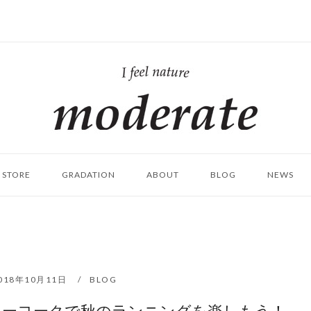
ホ
ー
ム
STORE
GRADATION
ABOUT
BLOG
NEWS
018年10月11日
BLOG