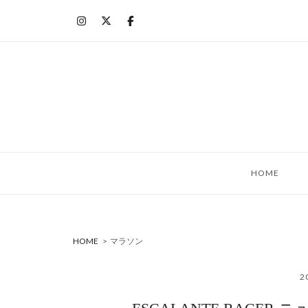
コ
ン
テ
ン
ツ
へ
ス
キ
ッ
HOME
プ
HOME
>
マラソン
2