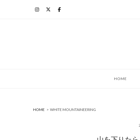
コ
ン
テ
ン
ツ
へ
ス
キ
ッ
HOME
プ
HOME
>
WHITE MOUNTAINEERING
山を下りたら