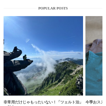
POPULAR POSTS
非常用だけじゃもったいない！「ツェルト泊」
今季おススメベ