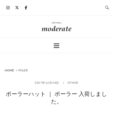
コ
ン
テ
ン
ホ
ツ
ー
へ
ム
ス
キ
ッ
プ
HOME
>
POLER
2017年12月14日
OTHER
ポーラーハット ｜ ポーラー 入荷しまし
た。