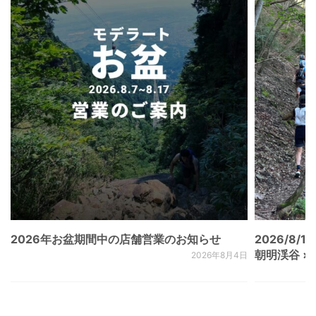
2026年お盆期間中の店舗営業のお知らせ
2026/8/15
朝明渓谷 × N
2026年8月4日