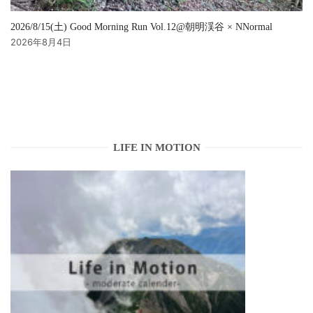
2026/8/15(土) Good Morning Run Vol.12@朝明渓谷 × NNormal
2026年8月4日
LIFE IN MOTION