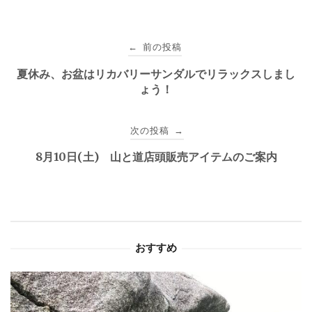
投
前の投稿
←
稿
夏休み、お盆はリカバリーサンダルでリラックスしまし
ょう！
ナ
ビ
次の投稿
→
ゲ
8月10日(土) 山と道店頭販売アイテムのご案内
ー
シ
ョ
おすすめ
ン