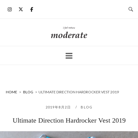
コ
ン
テ
ン
ホ
ツ
ー
へ
ム
ス
キ
ッ
プ
HOME
>
BLOG
>
ULTIMATE DIRECTION HARDROCKER VEST 2019
2019年8月2日
BLOG
Ultimate Direction Hardrocker Vest 2019