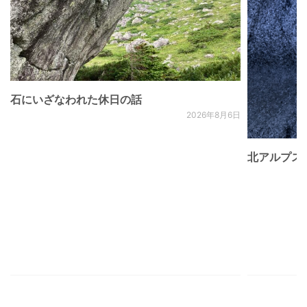
石にいざなわれた休日の話
2026年8月6日
北アルプス