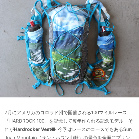
7月にアメリカのコロラド州で開催される100マイルレース
「HARDROCK 100」を記念して毎年作られる記念モデル。そ
れが
Hardrocker Vest
■
今季はレースのコースでもあるSun
Juan Mountain（サン・ホワン山脈）の景色を全面にプリン