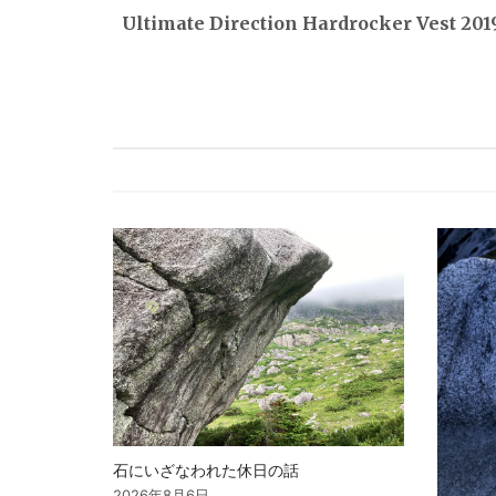
稿
Ultimate Direction Hardrocker Vest 201
ナ
ビ
ゲ
ー
シ
ョ
ン
石にいざなわれた休日の話
2026年8月6日