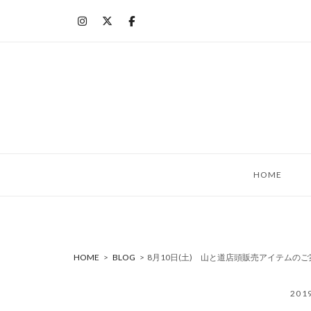
コ
ン
テ
ン
ツ
へ
ス
キ
ッ
HOME
プ
HOME
>
BLOG
>
8月10日(土) 山と道店頭販売アイテムのご
20