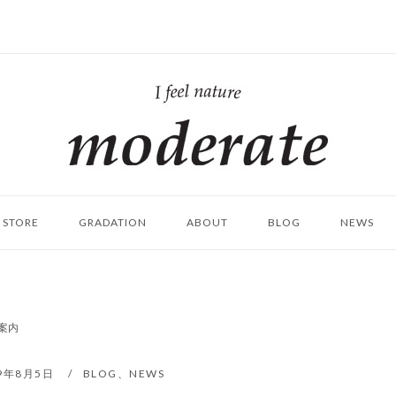
ホ
ー
ム
STORE
GRADATION
ABOUT
BLOG
NEWS
案内
19年8月5日
BLOG
、
NEWS