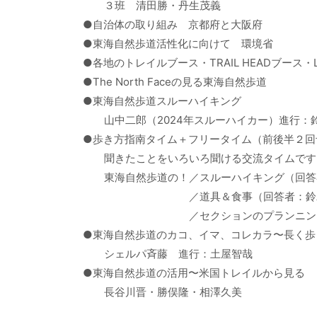
３班 清田勝・丹生茂義
●自治体の取り組み 京都府と大阪府
●東海自然歩道活性化に向けて 環境省
●各地のトレイルブース・TRAIL HEADブース・Leav
●The North Faceの見る東海自然歩道
●東海自然歩道スルーハイキング
山中二郎（2024年スルーハイカー）進行：
●歩き方指南タイム＋フリータイム（前後半２回
聞きたことをいろいろ聞ける交流タイムです
東海自然歩道の！／スルーハイキング（回答者
／道具＆食事（回答者：鈴木栄治・
／セクションのプランニング（回答者
●東海自然歩道のカコ、イマ、コレカラ〜長く歩
シェルパ斉藤 進行：土屋智哉
●東海自然歩道の活用〜米国トレイルから見る
長谷川晋・勝俣隆・相澤久美