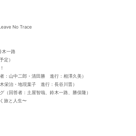
e No Trace
鈴木一路
予定）
！
：山中二郎・清田勝 進行：相澤久美）
地現葉子 進行：長谷川晋）
：土屋智哉、鈴木一路、勝俣隆）
く旅と人生〜