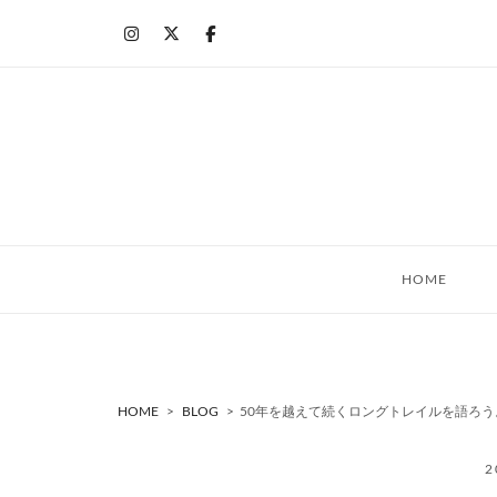
コ
ン
テ
ン
ツ
へ
ス
キ
ッ
プ
HOME
HOME
>
BLOG
>
50年を越えて続くロングトレイルを語ろう
2