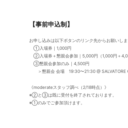
【事前申込制】
お申し込みは以下ボタンのリンク先からお願いします。
①入場券｜1,000円
②入場券＋懇親会参加｜5,000円（1,000円＋4,0
③懇親会参加のみ｜4,500円
＞懇親会 会場 19:30〜21:30 @ SALVATORE 
《moderateスタッフ調べ（2/18時点）》
※②と③は既に受付を終了されております。
※①のみでご参加頂けます。