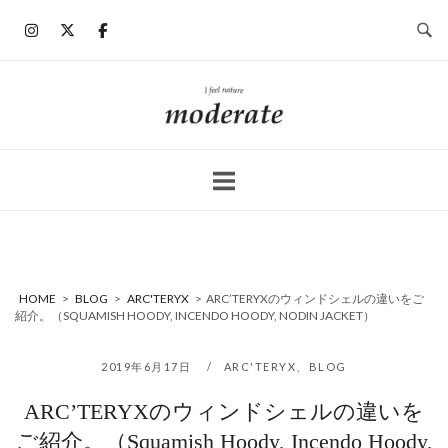
コ
ン
テ
ン
ホ
ツ
ー
へ
ム
ス
キ
ッ
プ
HOME
>
BLOG
>
ARC'TERYX
>
ARC’TERYXのウィンドシェルの違いをご
紹介。（SQUAMISH HOODY, INCENDO HOODY, NODIN JACKET）
2019年6月17日
ARC'TERYX
、
BLOG
ARC’TERYXのウィンドシェルの違いを
ご紹介。（Squamish Hoody, Incendo Hoody,