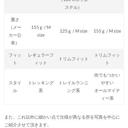
ステル）
重さ
（メー
155ｇ / M
125ｇ / M size
155ｇ / M size
カー公
size
表）
フィッ
レギュラーフ
トリムフィッ
トリムフィット
ト
ィット
ト
街でもつかい
スタイ
トレッキング
トレイルランニ
やすい
ル
系
ング系
オールマイテ
ィー系
また、これ以外に細かい点て仕様が異なる所を写真を中心に
ご紹介させて頂きます。