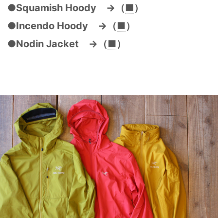
●Squamish Hoody →（
■
）
●Incendo Hoody →（
■
）
●Nodin Jacket →（
■
）