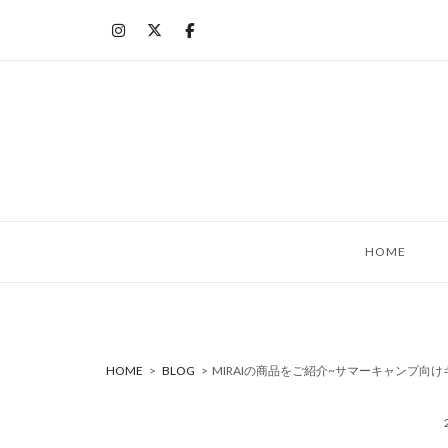
コ
ン
テ
ン
ツ
へ
ス
キ
ッ
HOME
プ
HOME
>
BLOG
>
MIRAIの商品をご紹介~サマーキャンプ向け