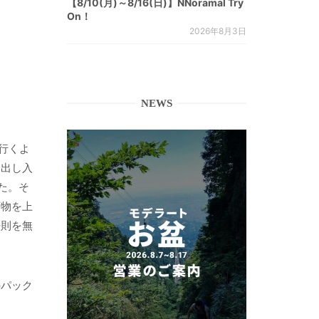
【8/10(月)～8/16(日)】NNoramal Try
On！
2026年8月3日
NEWS
行くよ
と出し入
た。そ
荷物を上
法則を無
のパック