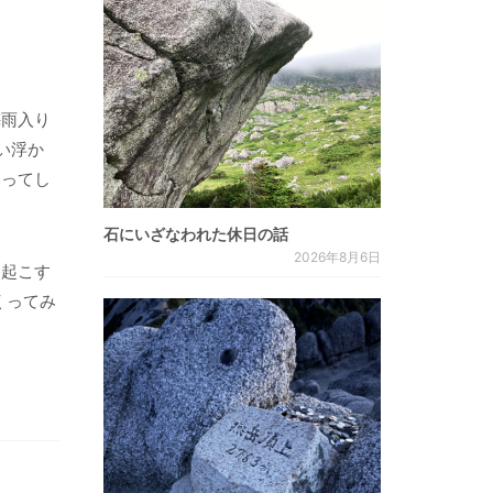
梅雨入り
い浮か
いってし
石にいざなわれた休日の話
2026年8月6日
を起こす
くってみ