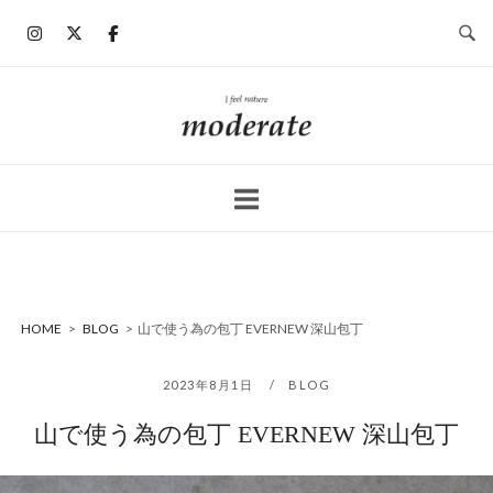
コ
ン
テ
ン
ホ
ツ
ー
へ
ム
ス
キ
ッ
プ
HOME
>
BLOG
>
山で使う為の包丁 EVERNEW 深山包丁
2023年8月1日
BLOG
山で使う為の包丁 EVERNEW 深山包丁