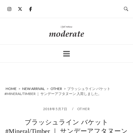
コ
ン
テ
ン
ホ
ツ
ー
へ
ム
ス
キ
ッ
プ
HOME
>
NEW ARRIVAL
>
OTHER
>
ブラッシュライン バケット
#MINERAL/TIMBER ｜ サンデーアフタヌーン 入荷しました。
2018年5月7日
OTHER
ブラッシュライン バケット
#Mineral/Timber ｜ サンデーアフタヌーン