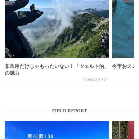
非常用だけじゃもったいない！「ツェルト泊」
今季おススメベ
の魅力
2026年7月31日
FIELD REPORT