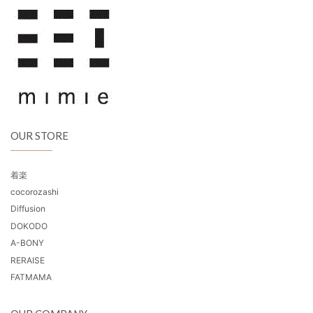
OUR STORE
着楽
cocorozashi
Diffusion
DOKODO
A-BONY
RERAISE
FATMAMA