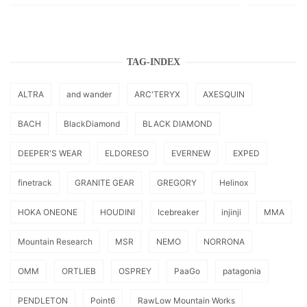
TAG-INDEX
ALTRA
and wander
ARC'TERYX
AXESQUIN
BACH
BlackDiamond
BLACK DIAMOND
DEEPER'S WEAR
ELDORESO
EVERNEW
EXPED
finetrack
GRANITE GEAR
GREGORY
Helinox
HOKA ONEONE
HOUDINI
Icebreaker
injinji
MMA
Mountain Research
MSR
NEMO
NORRONA
OMM
ORTLIEB
OSPREY
PaaGo
patagonia
PENDLETON
Point6
RawLow Mountain Works