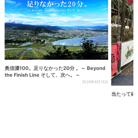
奥信濃100。足りなかった20分 。～ Beyond
the Finish Line そして、次へ。～
2026年6月15日
当たって砕け