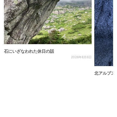
石にいざなわれた休日の話
2026年8月6日
北アルプス