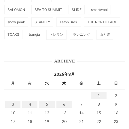
SALOMON
SEA TO SUMMIT
SLIDE
smartwool
snow peak
STANLEY
Teton Bros.
THE NORTH FACE
TOAKS
trangia
トレラン
ランニング
山と道
ARCHIVE
2026年8月
月
火
水
木
金
土
日
1
2
3
4
5
6
7
8
9
10
11
12
13
14
15
16
17
18
19
20
21
22
23