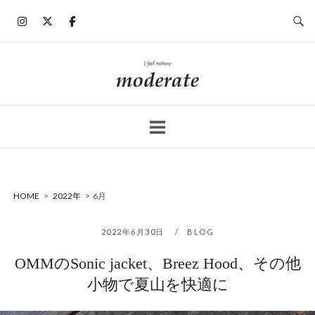
コ
ン
テ
ン
ホ
ツ
ー
へ
ム
ス
キ
ッ
プ
HOME
>
2022年
>
6月
2022年6月30日
BLOG
OMMのSonic jacket、Breez Hood、その他
小物で夏山を快適に