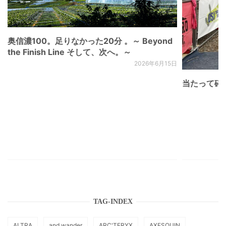
奥信濃100。足りなかった20分 。～ Beyond
the Finish Line そして、次へ。～
2026年6月15日
当たって砕け
TAG-INDEX
ALTRA
and wander
ARC'TERYX
AXESQUIN