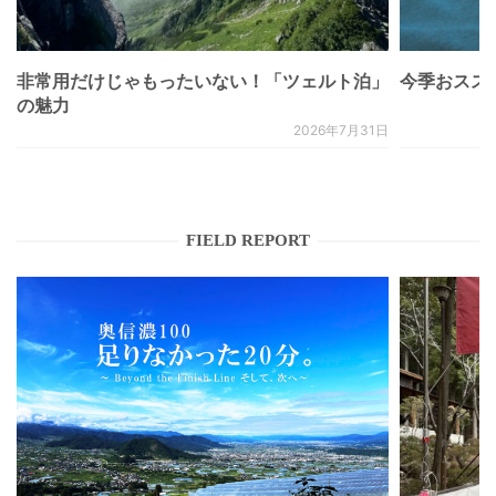
非常用だけじゃもったいない！「ツェルト泊」
今季おススメベ
の魅力
2026年7月31日
FIELD REPORT