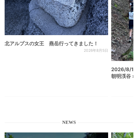
北アルプスの女王 燕岳行ってきました！
2026年8月5日
2026/8/15
朝明渓谷 × N
NEWS