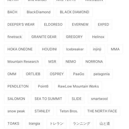
BACH
BlackDiamond
BLACK DIAMOND
DEEPER'S WEAR
ELDORESO
EVERNEW
EXPED
finetrack
GRANITE GEAR
GREGORY
Helinox
HOKA ONEONE
HOUDINI
Icebreaker
injinji
MMA
Mountain Research
MSR
NEMO
NORRONA
OMM
ORTLIEB
OSPREY
PaaGo
patagonia
PENDLETON
Point6
RawLow Mountain Works
SALOMON
SEA TO SUMMIT
SLIDE
smartwool
snow peak
STANLEY
Teton Bros.
THE NORTH FACE
TOAKS
trangia
トレラン
ランニング
山と道