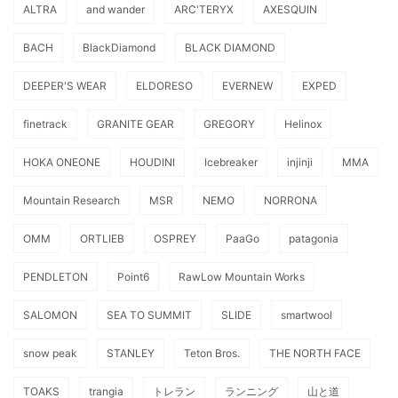
ALTRA
and wander
ARC'TERYX
AXESQUIN
BACH
BlackDiamond
BLACK DIAMOND
DEEPER'S WEAR
ELDORESO
EVERNEW
EXPED
finetrack
GRANITE GEAR
GREGORY
Helinox
HOKA ONEONE
HOUDINI
Icebreaker
injinji
MMA
Mountain Research
MSR
NEMO
NORRONA
OMM
ORTLIEB
OSPREY
PaaGo
patagonia
PENDLETON
Point6
RawLow Mountain Works
SALOMON
SEA TO SUMMIT
SLIDE
smartwool
snow peak
STANLEY
Teton Bros.
THE NORTH FACE
TOAKS
trangia
トレラン
ランニング
山と道