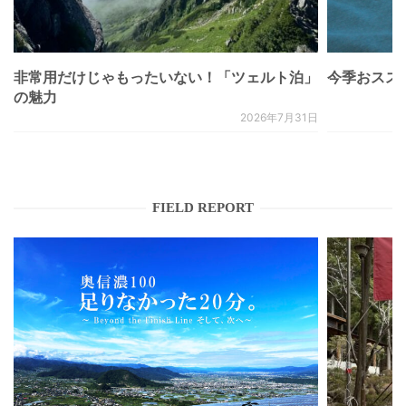
非常用だけじゃもったいない！「ツェルト泊」
今季おススメベ
の魅力
2026年7月31日
FIELD REPORT