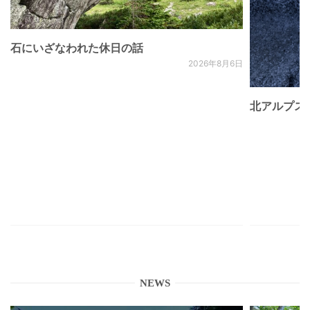
石にいざなわれた休日の話
2026年8月6日
北アルプス
NEWS