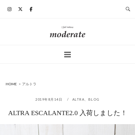
コ
ン
テ
ン
ホ
ツ
ー
へ
ム
ス
キ
ッ
プ
HOME
>
アルトラ
2019年8月14日
ALTRA
、
BLOG
ALTRA ESCALANTE2.0 入荷しました！