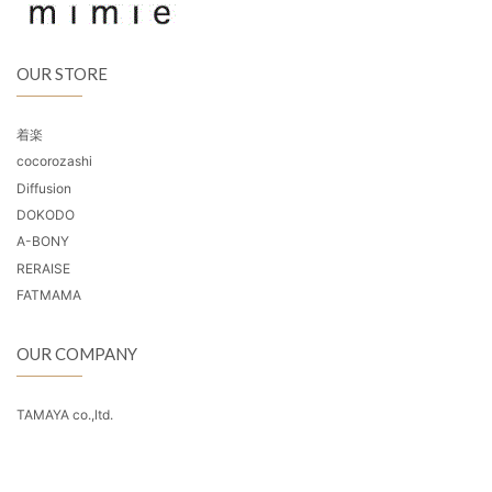
OUR STORE
着楽
cocorozashi
Diffusion
DOKODO
A-BONY
RERAISE
FATMAMA
OUR COMPANY
TAMAYA co.,ltd.