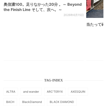
奥信濃100。足りなかった20分 。～ Beyond
the Finish Line そして、次へ。～
2026年6月15日
当たって砕け
TAG-INDEX
ALTRA
and wander
ARC'TERYX
AXESQUIN
BACH
BlackDiamond
BLACK DIAMOND