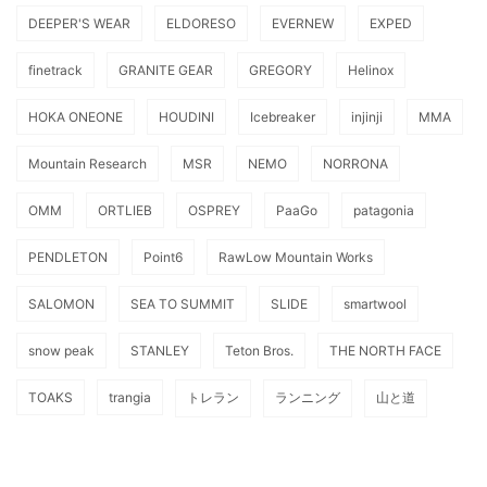
DEEPER'S WEAR
ELDORESO
EVERNEW
EXPED
finetrack
GRANITE GEAR
GREGORY
Helinox
HOKA ONEONE
HOUDINI
Icebreaker
injinji
MMA
Mountain Research
MSR
NEMO
NORRONA
OMM
ORTLIEB
OSPREY
PaaGo
patagonia
PENDLETON
Point6
RawLow Mountain Works
SALOMON
SEA TO SUMMIT
SLIDE
smartwool
snow peak
STANLEY
Teton Bros.
THE NORTH FACE
TOAKS
trangia
トレラン
ランニング
山と道