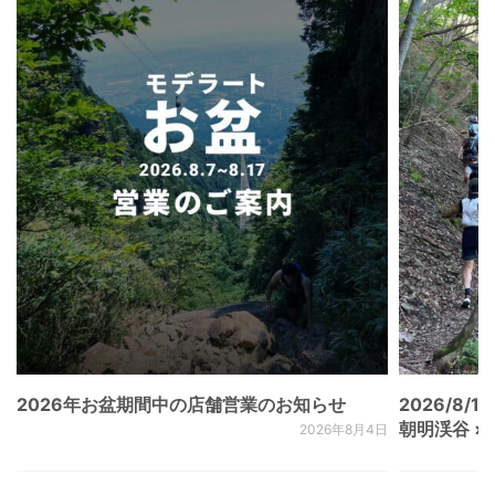
2026年お盆期間中の店舗営業のお知らせ
2026/8/15
朝明渓谷 × N
2026年8月4日