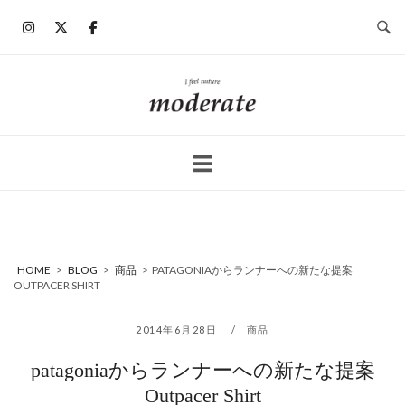
コ
ン
テ
ン
ホ
ツ
ー
へ
ム
ス
キ
ッ
プ
HOME
>
BLOG
>
商品
>
PATAGONIAからランナーへの新たな提案
OUTPACER SHIRT
2014年6月28日
商品
patagoniaからランナーへの新たな提案
Outpacer Shirt