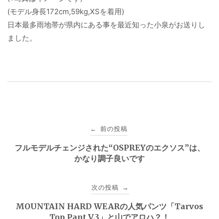
(モデル身長172cm,59kg,XSを着用)
日本最多雨地帯が県内にある事を最近知った小泉がお送りし
ました。
投
前の投稿
←
稿
フルモデルチェンジされた“OSPREYのエクソス”は、
かなり調子良いです
ナ
ビ
次の投稿
→
ゲ
MOUNTAIN HARD WEARの人気パンツ「Tarvos
Top Pant V.3」と山でアロハ？！