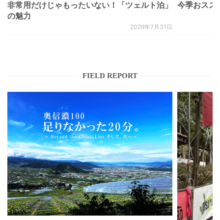
非常用だけじゃもったいない！「ツェルト泊」
今季おススメベ
の魅力
2026年7月31日
FIELD REPORT