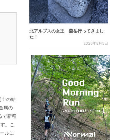
北アルプスの女王 燕岳行ってきまし
た！
2026年8月5日
同士の結
金属の
るで新種
です。こ
ソールに