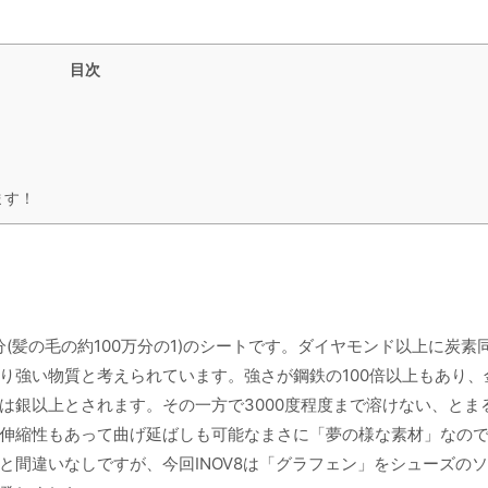
目次
ます！
(髪の毛の約100万分の1)のシートです。ダイヤモンド以上に炭素
り強い物質と考えられています。強さが鋼鉄の100倍以上もあり、
は銀以上とされます。その一方で3000度程度まで溶けない、とま
伸縮性もあって曲げ延ばしも可能なまさに「夢の様な素材」なの
と間違いなしですが、今回INOV8は「グラフェン」をシューズの