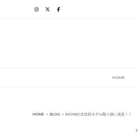
コ
ン
テ
ン
ツ
へ
ス
キ
ッ
HOME
プ
HOME
>
BLOG
>
INOV8の大注目モデル取り扱い決定！！