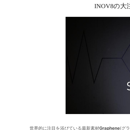
INOV8の
世界的に注目を浴びている最新素材
Graphene
(グ