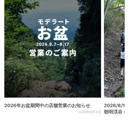
2026年お盆期間中の店舗営業のお知らせ
2026/8/15
朝明渓谷 × N
2026年8月4日