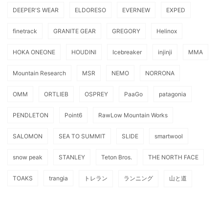
DEEPER'S WEAR
ELDORESO
EVERNEW
EXPED
finetrack
GRANITE GEAR
GREGORY
Helinox
HOKA ONEONE
HOUDINI
Icebreaker
injinji
MMA
Mountain Research
MSR
NEMO
NORRONA
OMM
ORTLIEB
OSPREY
PaaGo
patagonia
PENDLETON
Point6
RawLow Mountain Works
SALOMON
SEA TO SUMMIT
SLIDE
smartwool
snow peak
STANLEY
Teton Bros.
THE NORTH FACE
TOAKS
trangia
トレラン
ランニング
山と道