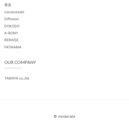
着楽
cocorozashi
Diffusion
DOKODO
A-BONY
RERAISE
FATMAMA
OUR COMPANY
TAMAYA co.,ltd.
© moderate