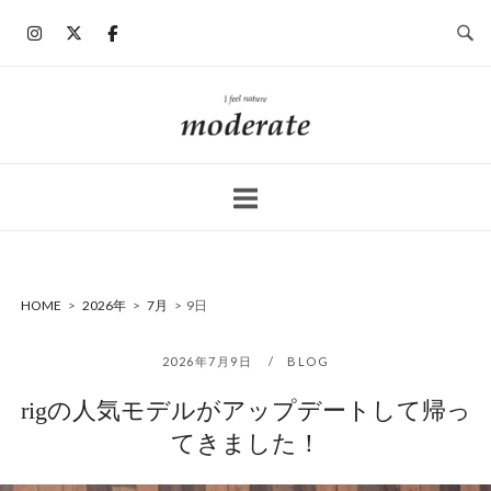
コ
ン
テ
ン
ホ
ツ
ー
へ
ム
ス
キ
ッ
プ
HOME
>
2026年
>
7月
>
9日
2026年7月9日
BLOG
rigの人気モデルがアップデートして帰っ
てきました！