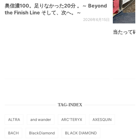
奥信濃100。足りなかった20分 。～ Beyond
the Finish Line そして、次へ。～
2026年6月15日
当たって砕け
TAG-INDEX
ALTRA
and wander
ARC'TERYX
AXESQUIN
BACH
BlackDiamond
BLACK DIAMOND