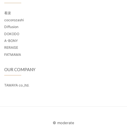
着楽
cocorozashi
Diffusion
DOKODO
A-BONY
RERAISE
FATMAMA
OUR COMPANY
TAMAYA co.,ltd.
© moderate