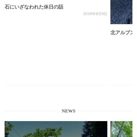
石にいざなわれた休日の話
2026年8月6日
北アルプス
NEWS