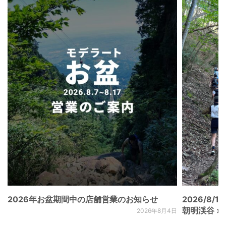
2026年お盆期間中の店舗営業のお知らせ
2026/8/15
朝明渓谷 × N
2026年8月4日