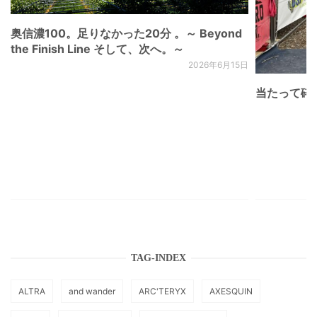
奥信濃100。足りなかった20分 。～ Beyond
the Finish Line そして、次へ。～
2026年6月15日
当たって砕け
TAG-INDEX
ALTRA
and wander
ARC'TERYX
AXESQUIN