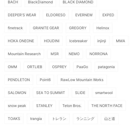
BACH
BlackDiamond
BLACK DIAMOND
DEEPER'S WEAR
ELDORESO
EVERNEW
EXPED
finetrack
GRANITE GEAR
GREGORY
Helinox
HOKA ONEONE
HOUDINI
Icebreaker
injinji
MMA
Mountain Research
MSR
NEMO
NORRONA
OMM
ORTLIEB
OSPREY
PaaGo
patagonia
PENDLETON
Point6
RawLow Mountain Works
SALOMON
SEA TO SUMMIT
SLIDE
smartwool
snow peak
STANLEY
Teton Bros.
THE NORTH FACE
TOAKS
trangia
トレラン
ランニング
山と道