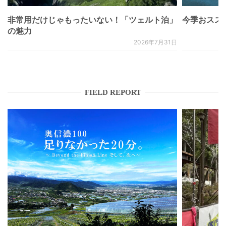
非常用だけじゃもったいない！「ツェルト泊」
今季おススメベ
の魅力
2026年7月31日
FIELD REPORT