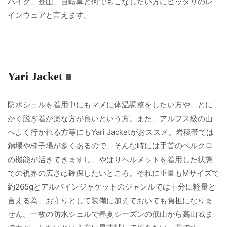
ハイク、登山、自転車と何でもこなしたい方にピッタリのレ
インウェアと言えます。
Yari Jacket
■
防水シェルを着用中にもマメに体温調整をしたい方や、とに
かく脱ぎ着が楽な方が良いという方。また、アルプス級の山
へよく行かれる方等にもYari Jacketがおススメ。岩稜帯では
鎖場や梯子場が多くあるので、そんな時には手首のベルクロ
の機能が活きてきますし、やはりヘルメットを着用した状態
での視界の広さは確保したいところ。それに重量もMサイズで
約265gとアルパインジャケットのジャンルでは十分に軽量と
言える為、お守りとして装備に加えておいても負担になりま
せん。一枚の防水シェルで春夏シーズンの低山から高山域ま