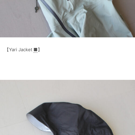
【Yari Jacket
■
】