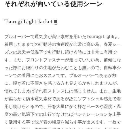
それぞれが向いている使用シーン
Tsurugi Light Jacket
■
プルオーバーで通気度が高い素材を用いたTsurugi Lightは、
着用したままでの行動時の快適度が非常に高い為、春夏シー
ズンの悪天や低温下でも行動し続ける時には非常に有用で
す。また、フロントファスナーが走っていない為、前傾にな
った際にお腹回りの生地がたわむことも無いので、自転車シ
ーンでの着用にもおススメです。プルオーバーであるが故
に、脱ぎ着に不便さを感じる方も見えるかもしれませんが、
慣れてしまえばそれ程ストレスには感じません。また、生地
が柔らかく防水通気素材であるが故にソフトシェル感覚で着
用し続けられるので、汗を大量にかく様なペースや湿度・温
度の高い気温下での山行でなければベンチレーションを上手
く活用する事で脱ぎ着の頻度を減らす事が出来ます。一枚で