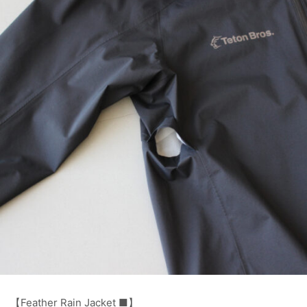
【Feather Rain Jacket
■
】