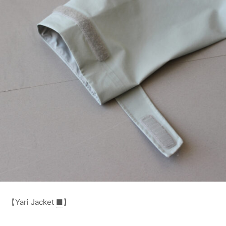
【Yari Jacket
■
】