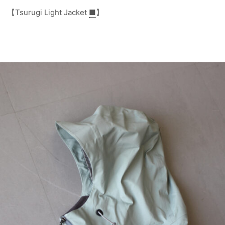
【Tsurugi Light Jacket
■
】