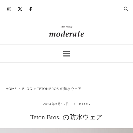
コ
ン
テ
ン
ホ
ツ
ー
へ
ム
ス
キ
ッ
プ
HOME
>
BLOG
>
TETON BROS. の防水ウェア
2024年5月17日
BLOG
Teton Bros. の防水ウェア