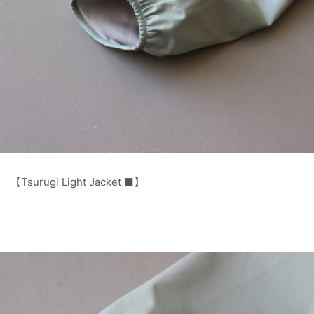
【Tsurugi Light Jacket
■
】