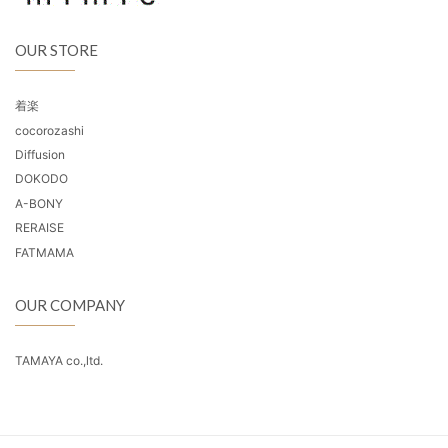
OUR STORE
着楽
cocorozashi
Diffusion
DOKODO
A-BONY
RERAISE
FATMAMA
OUR COMPANY
TAMAYA co.,ltd.