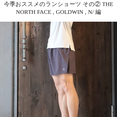
今季おススメのランショーツ その② THE
NORTH FACE , GOLDWIN , N/ 編