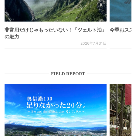
非常用だけじゃもったいない！「ツェルト泊」
今季おススメベ
の魅力
2026年7月31日
FIELD REPORT