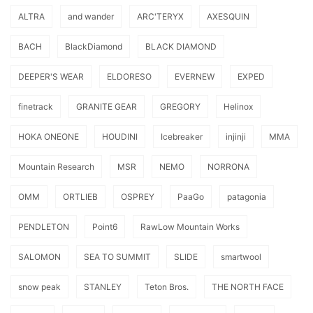
ALTRA
and wander
ARC'TERYX
AXESQUIN
BACH
BlackDiamond
BLACK DIAMOND
DEEPER'S WEAR
ELDORESO
EVERNEW
EXPED
finetrack
GRANITE GEAR
GREGORY
Helinox
HOKA ONEONE
HOUDINI
Icebreaker
injinji
MMA
Mountain Research
MSR
NEMO
NORRONA
OMM
ORTLIEB
OSPREY
PaaGo
patagonia
PENDLETON
Point6
RawLow Mountain Works
SALOMON
SEA TO SUMMIT
SLIDE
smartwool
snow peak
STANLEY
Teton Bros.
THE NORTH FACE