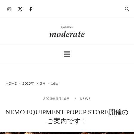
コ
ン
テ
ン
ホ
ツ
ー
へ
ム
ス
キ
ッ
プ
HOME
>
2025年
>
5月
>
16日
2025年5月16日
NEWS
NEMO EQUIPMENT POPUP STORE開催の
ご案内です！