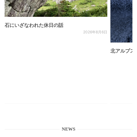
石にいざなわれた休日の話
2026年8月6日
北アルプス
NEWS