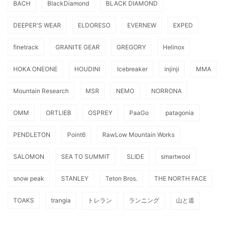
BACH
BlackDiamond
BLACK DIAMOND
DEEPER'S WEAR
ELDORESO
EVERNEW
EXPED
finetrack
GRANITE GEAR
GREGORY
Helinox
HOKA ONEONE
HOUDINI
Icebreaker
injinji
MMA
Mountain Research
MSR
NEMO
NORRONA
OMM
ORTLIEB
OSPREY
PaaGo
patagonia
PENDLETON
Point6
RawLow Mountain Works
SALOMON
SEA TO SUMMIT
SLIDE
smartwool
snow peak
STANLEY
Teton Bros.
THE NORTH FACE
TOAKS
trangia
トレラン
ランニング
山と道