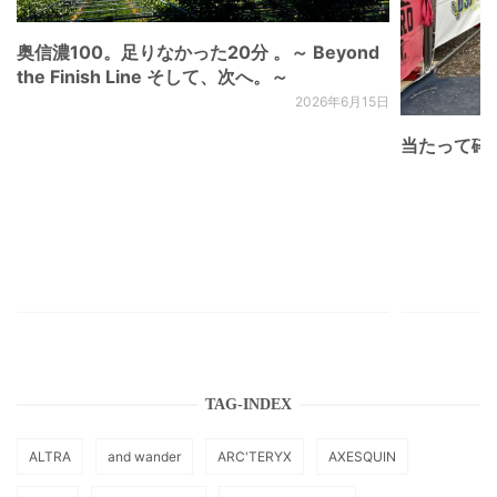
奥信濃100。足りなかった20分 。～ Beyond
the Finish Line そして、次へ。～
2026年6月15日
当たって砕け
TAG-INDEX
ALTRA
and wander
ARC'TERYX
AXESQUIN