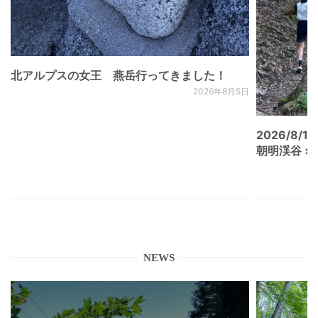
北アルプスの女王 燕岳行ってきました！
2026年8月5日
2026/8/15
朝明渓谷 × N
NEWS