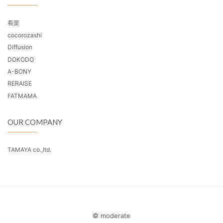
着楽
cocorozashi
Diffusion
DOKODO
A-BONY
RERAISE
FATMAMA
OUR COMPANY
TAMAYA co.,ltd.
© moderate