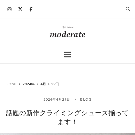
コ
ン
テ
ン
ホ
ツ
ー
へ
ム
ス
キ
ッ
プ
HOME
>
2024年
>
4月
>
29日
2024年4月29日
BLOG
話題の新作クライミングシューズ揃って
ます！