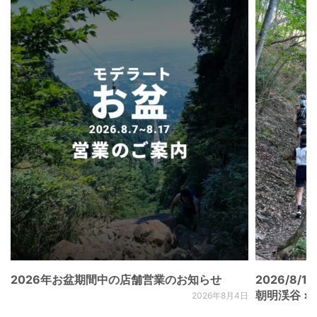
2026年お盆期間中の店舗営業のお知らせ
2026/8/15
朝明渓谷 × N
2026年8月4日