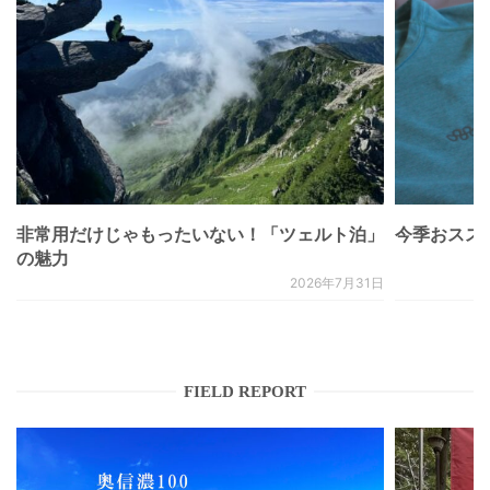
非常用だけじゃもったいない！「ツェルト泊」
今季おススメベ
の魅力
2026年7月31日
FIELD REPORT