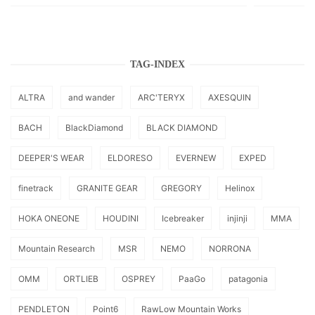
TAG-INDEX
ALTRA
and wander
ARC'TERYX
AXESQUIN
BACH
BlackDiamond
BLACK DIAMOND
DEEPER'S WEAR
ELDORESO
EVERNEW
EXPED
finetrack
GRANITE GEAR
GREGORY
Helinox
HOKA ONEONE
HOUDINI
Icebreaker
injinji
MMA
Mountain Research
MSR
NEMO
NORRONA
OMM
ORTLIEB
OSPREY
PaaGo
patagonia
PENDLETON
Point6
RawLow Mountain Works