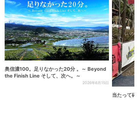
奥信濃100。足りなかった20分 。～ Beyond
the Finish Line そして、次へ。～
2026年6月15日
当たって砕け