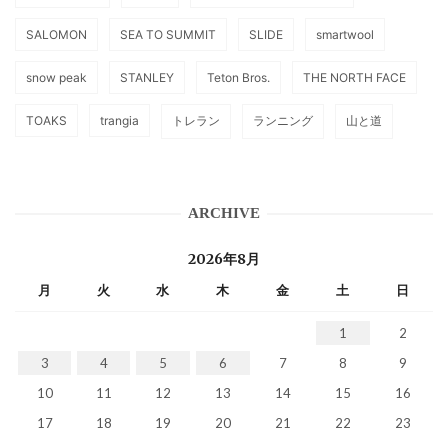
SALOMON
SEA TO SUMMIT
SLIDE
smartwool
snow peak
STANLEY
Teton Bros.
THE NORTH FACE
TOAKS
trangia
トレラン
ランニング
山と道
ARCHIVE
2026年8月
月
火
水
木
金
土
日
1
2
3
4
5
6
7
8
9
10
11
12
13
14
15
16
17
18
19
20
21
22
23