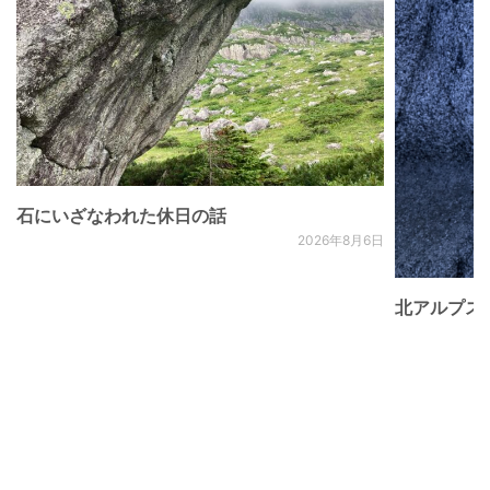
石にいざなわれた休日の話
2026年8月6日
北アルプス