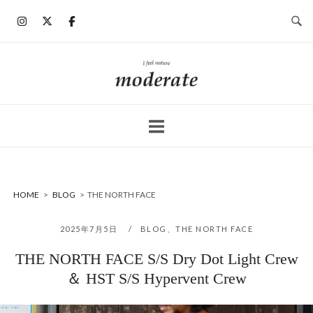
コ
ン
テ
ン
ホ
ツ
ー
へ
ム
ス
キ
ッ
プ
HOME
>
BLOG
>
THE NORTH FACE
2025年7月5日
BLOG
、
THE NORTH FACE
THE NORTH FACE S/S Dry Dot Light Crew
＆ HST S/S Hypervent Crew