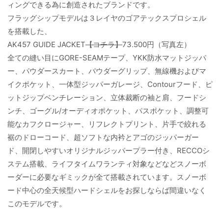
ィングできる為に創造されたブランドです。
フラッグシップモデルは３レイヤのゴアテックスプロシェル
を搭載した、
AK457 GUIDE JACKET
【コチラ】
73.500円（写真左）
全ての縫い目にGORE-SEAMテープ、YKK防水マットジッパ
ー、パウダースカート、パウダーグリップ、無線機およびマ
イクポケット、一体型ジッパーガレージ、Contourフード、ピ
ットジップベンチレーション、立体裁断の袖と肩、フードシ
ンチ、ゴーグル/オーディオポケット、パスポケット、調整可
能なカフクロージャー、リフレクトプリント、片手で絞れる
裾のドローコード、超ソフトな内衿とアゴのジッパーガー
ド、開閉しやすいオリジナルジッパープラー付き、RECCOシ
ステム搭載、ライフタイムワランティ対象などなどスノーボ
ーダーに必要なギミックが全て搭載されています。スノーボ
ード中心の全天候型ハードシェルをお探しならば間違いなく
このモデルです。