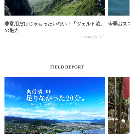
非常用だけじゃもったいない！「ツェルト泊」
今季おススメベ
の魅力
2026年7月31日
FIELD REPORT