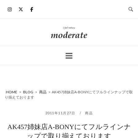
コ
ン
テ
ン
ホ
ツ
ー
へ
ム
ス
キ
ッ
プ
HOME
>
BLOG
>
商品
>
AK457姉妹店A-BONYにてフルラインナップで取
り揃えております
2011年11月27日
商品
AK457姉妹店A-BONYにてフルラインナ
ップで取り揃えております