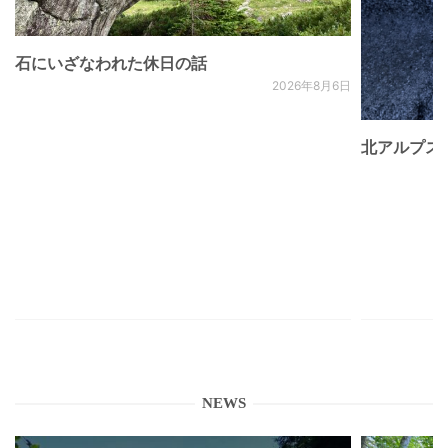
石にいざなわれた休日の話
2026年8月6日
北アルプス
NEWS