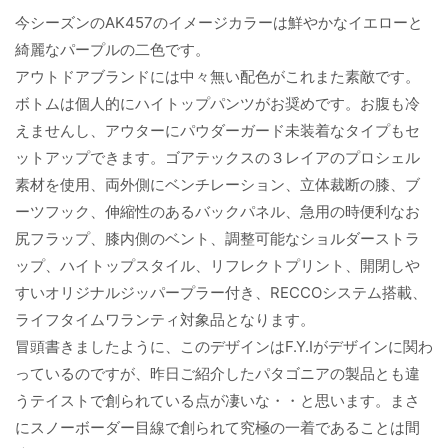
今シーズンのAK457のイメージカラーは鮮やかなイエローと
綺麗なパープルの二色です。
アウトドアブランドには中々無い配色がこれまた素敵です。
ボトムは個人的にハイトップパンツがお奨めです。お腹も冷
えませんし、アウターにパウダーガード未装着なタイプもセ
ットアップできます。ゴアテックスの３レイアのプロシェル
素材を使用、両外側にベンチレーション、立体裁断の膝、ブ
ーツフック、伸縮性のあるバックパネル、急用の時便利なお
尻フラップ、膝内側のベント、調整可能なショルダーストラ
ップ、ハイトップスタイル、リフレクトプリント、開閉しや
すいオリジナルジッパープラー付き、RECCOシステム搭載、
ライフタイムワランティ対象品となります。
冒頭書きましたように、このデザインはF.Y.Iがデザインに関わ
っているのですが、昨日ご紹介したパタゴニアの製品とも違
うテイストで創られている点が凄いな・・と思います。まさ
にスノーボーダー目線で創られて究極の一着であることは間