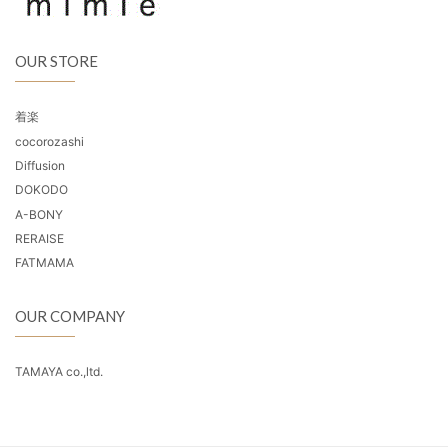
OUR STORE
着楽
cocorozashi
Diffusion
DOKODO
A-BONY
RERAISE
FATMAMA
OUR COMPANY
TAMAYA co.,ltd.