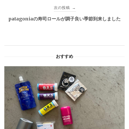
ビ
次の投稿
→
ゲ
patagoniaの寿司ロールが調子良い季節到来しました
ー
シ
ョ
おすすめ
ン