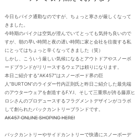
今日もバイク通勤なのですが、ちょっと寒さが厳しくなって
きました。
今時期のバイクは空気が澄んでいてとっても気持ち良いので
すが、朝の早い時間と夜の遅い時間に家と会社を往復する私
にとってはちょっと辛くなってきました（笑）
しかし、こういう厳しい気候になるとアウトドアやスノーボ
ードブランドがリリースするウェアは頼りになります。
本日ご紹介する”AK457″はスノーボード界の巨
人”BURTON”のライダー竹内正則氏と昨日ご紹介した最先端
のアウターウェアを創造するF.Y.I、そして三重県が誇る藤原ヒ
ロシさんのプロデュースするフラグメントデザインがコラボ
して創られたバックカントリーブランドです。
AK457 ONLINE SHOPING HERE!
バックカントリーやサイドカントリーで快適にスノーボーデ