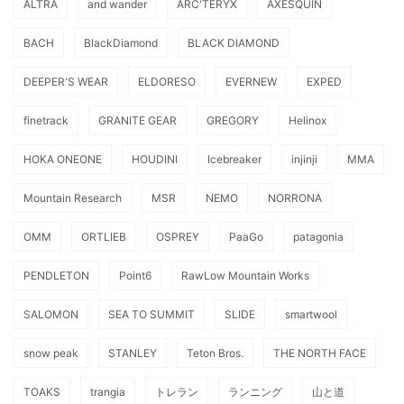
ALTRA
and wander
ARC'TERYX
AXESQUIN
BACH
BlackDiamond
BLACK DIAMOND
DEEPER'S WEAR
ELDORESO
EVERNEW
EXPED
finetrack
GRANITE GEAR
GREGORY
Helinox
HOKA ONEONE
HOUDINI
Icebreaker
injinji
MMA
Mountain Research
MSR
NEMO
NORRONA
OMM
ORTLIEB
OSPREY
PaaGo
patagonia
PENDLETON
Point6
RawLow Mountain Works
SALOMON
SEA TO SUMMIT
SLIDE
smartwool
snow peak
STANLEY
Teton Bros.
THE NORTH FACE
TOAKS
trangia
トレラン
ランニング
山と道