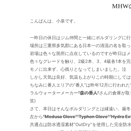
MH
こんばんは、小泉です。
一昨日の休日はジム仲間と一緒にボルダリングに行
場所は三重県多気郡にある日本一の清流の名を取っ
岩場は色々な箇所に点在しているのですが昨日はメ
色々なグレードを触り、2級2本、3、4級各1本を
モノに出来ず、心残りとなってしまいました。泣
しかし天気は良好、気温も上がりこの時期にしては
ちなみに番人エリアの“番人”は昨年12月に行われた
ラルウォーターメーカー
“森の番人”
さんの倉庫が取
笑)
さて、本日はそんなボルダリングとは縁遠い、厳冬
左から
“Medusa Glove”
“Typhon Glove”
“Hydra Ex
共通点は防水透湿素材“OutDry”を使用した完