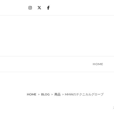
コ
ン
テ
ン
ツ
へ
ス
キ
ッ
HOME
プ
HOME
>
BLOG
>
商品
>
MHWのテクニカルグローブ