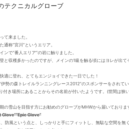
Wのテクニカルグローブ
って来ました。
た通称“宮川”というエリア。
インで“番人エリア”の岩に触りました。
完登と収穫多かったのですが、メインの1級を触る頃にはヨレが出て
快適に登れ、とてもエンジョイできた一日でした！
“伊勢の森トレイルランニングレース2012”のスポンサーをされて
り付き場所にあることからその名前が付いたようです。(世間は
期の雪山を目指す方にお勧めのグローブがMHWから届いておりま
t Glove”
“Epic Glove”
全防水、防風という点と、しっかりと手にフィットし、無駄な空間を無