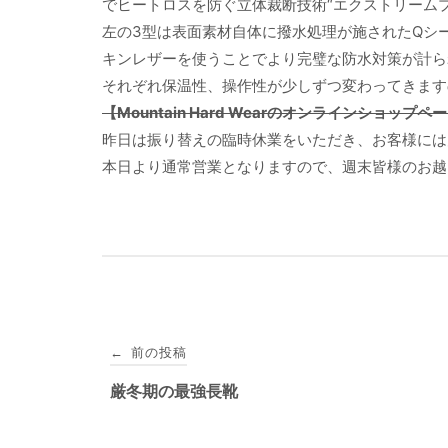
でヒートロスを防ぐ立体裁断技術“エクストリーム
左の3型は表面素材自体に撥水処理が施されたQシ
キンレザーを使うことでより完璧な防水対策が計ら
それぞれ保温性、操作性が少しずつ変わってきます
【Mountain Hard Wearのオンラインショップ
昨日は振り替えの臨時休業をいただき、お客様には
本日より通常営業となりますので、週末皆様のお越
投
前の投稿
←
稿
厳冬期の最強長靴
ナ