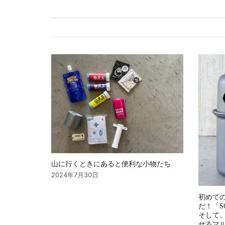
ビ
ゲ
ー
シ
ョ
ン
山に行くときにあると便利な小物たち
2024年7月30日
初めて
だ！「S
そして
せるマ