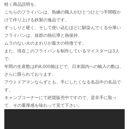
軽く商品説明を。
こちらのフライパンは、熟練の職人がひとつひとつ手間暇か
けて作り上げる鉄製の逸品です。
ずっしりと硬く、そして使い込むほどに馴染んでくる分厚い
フライパンは、抜群の熱伝導と熱保持、
ムラのない火のまわりが最大の特徴です。
また、現在このフライパンを制作しているマイスターは3人
で、
年間の生産数は約8,000個ほどで、日本国内への輸入の数は、
さらに限られております。
アウトドアマンならずとも、手にしたくなる名品中の名品で
す。
キャンプコーナーにて絶賛販売中ですので、是非手に取っ
て、その重厚感を味わって見て下さい。