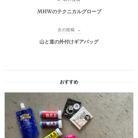
稿
MHWのテクニカルグローブ
ナ
次の投稿
→
ビ
山と道の外付けギアバッグ
ゲ
ー
シ
おすすめ
ョ
ン