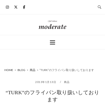
コ
ン
テ
ン
ホ
ツ
ー
へ
ム
ス
キ
ッ
プ
HOME
>
BLOG
>
商品
>
“TURK”のフライパン取り扱いしております
2013年1月13日
商品
“TURK”のフライパン取り扱いしており
ます