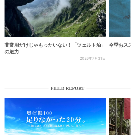
非常用だけじゃもったいない！「ツェルト泊」
今季おススメベ
の魅力
2026年7月31日
FIELD REPORT