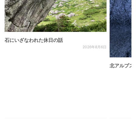
石にいざなわれた休日の話
2026年8月6日
北アルプス