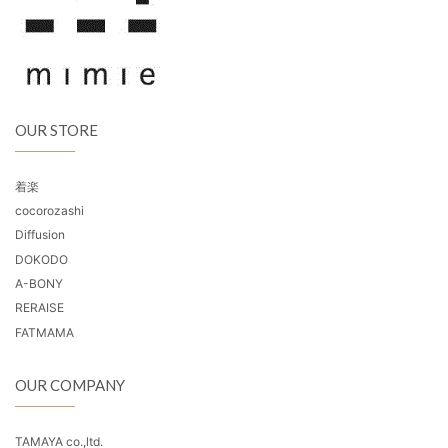
OUR STORE
着楽
cocorozashi
Diffusion
DOKODO
A-BONY
RERAISE
FATMAMA
OUR COMPANY
TAMAYA co.,ltd.