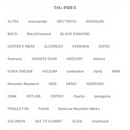
TAG-INDEX
ALTRA
and wander
ARC'TERYX
AXESQUIN
BACH
BlackDiamond
BLACK DIAMOND
DEEPER'S WEAR
ELDORESO
EVERNEW
EXPED
finetrack
GRANITE GEAR
GREGORY
Helinox
HOKA ONEONE
HOUDINI
Icebreaker
injinji
MMA
Mountain Research
MSR
NEMO
NORRONA
OMM
ORTLIEB
OSPREY
PaaGo
patagonia
PENDLETON
Point6
RawLow Mountain Works
SALOMON
SEA TO SUMMIT
SLIDE
smartwool