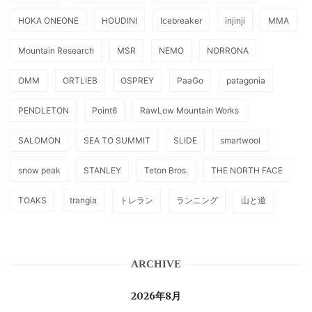
HOKA ONEONE
HOUDINI
Icebreaker
injinji
MMA
Mountain Research
MSR
NEMO
NORRONA
OMM
ORTLIEB
OSPREY
PaaGo
patagonia
PENDLETON
Point6
RawLow Mountain Works
SALOMON
SEA TO SUMMIT
SLIDE
smartwool
snow peak
STANLEY
Teton Bros.
THE NORTH FACE
TOAKS
trangia
トレラン
ランニング
山と道
ARCHIVE
2026年8月