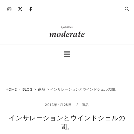
コ
ン
テ
ン
ホ
ツ
ー
へ
ム
ス
キ
ッ
プ
HOME
>
BLOG
>
商品
>
インサレーションとウインドシェルの間。
2013年4月28日
商品
インサレーションとウインドシェルの
間。