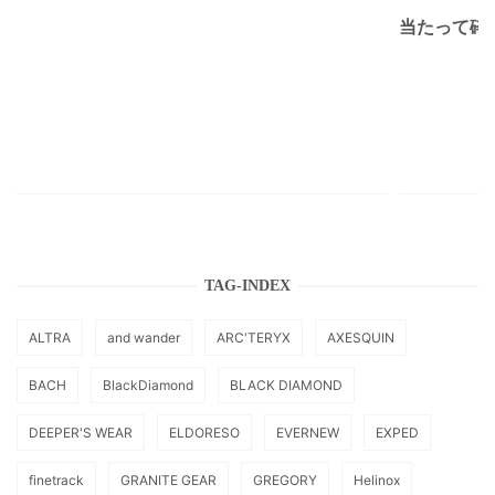
当たって砕け
TAG-INDEX
ALTRA
and wander
ARC'TERYX
AXESQUIN
BACH
BlackDiamond
BLACK DIAMOND
DEEPER'S WEAR
ELDORESO
EVERNEW
EXPED
finetrack
GRANITE GEAR
GREGORY
Helinox