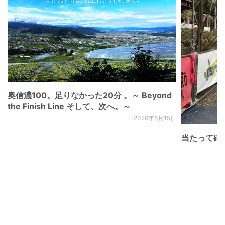
奥信濃100。足りなかった20分 。～ Beyond
the Finish Line そして、次へ。～
2026年6月15日
当たって砕け