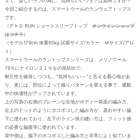
さて、楽しいランの為に、気持ちいいウェアは如何ですか？
今回ご紹介するのは、スマートウールのランウェアトップス
です。
（ＰｈＤ RUN ショートスリーブトップ
オンラインショップ
はコチラ
）
（モデル179cm 体重65kg 試着サイズ/カラー Ｍサイズ/アロ
イ）
スマートウールのラントップスシリーズは、メリノウール
79％にナイロン２１％をの混紡比で、
耐久性を確保しつつも、“気持ちいい～”と言える着心地があ
り、更には、部位によって織りパターンを替える事で、運動
中の快適性がアップされています。
上の写真の右側のプレーンな生地がボディー前面の編み方。
左上のドットのようにポコポコした編み方が、蒸れやすい脇
下に使われており、左下のライン状の縫い方は、フィット感
の必要な脇腹等に使われています。
背中側は、脇下のポコポコした編み方と非常によく似ていま