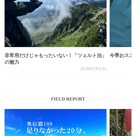
非常用だけじゃもったいない！「ツェルト泊」
今季おススメベ
の魅力
2026年7月31日
FIELD REPORT