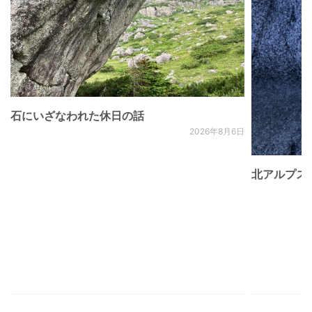
石にいざなわれた休日の話
2026年8月6日
北アルプス