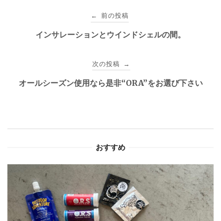
投
前の投稿
←
稿
インサレーションとウインドシェルの間。
ナ
次の投稿
→
ビ
オールシーズン使用なら是非“ORA”をお選び下さい
ゲ
ー
シ
おすすめ
ョ
ン