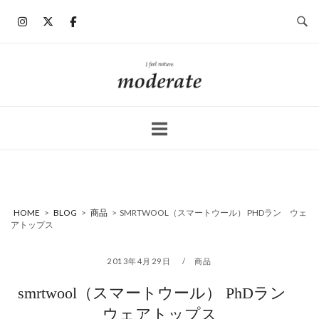
コ
ン
テ
ン
ホ
ツ
ー
へ
ム
ス
キ
ッ
プ
HOME
>
BLOG
>
商品
>
SMRTWOOL（スマートウール） PHDラン ウェ
アトップス
2013年4月29日
商品
smrtwool（スマートウール） PhDラン
ウェアトップス