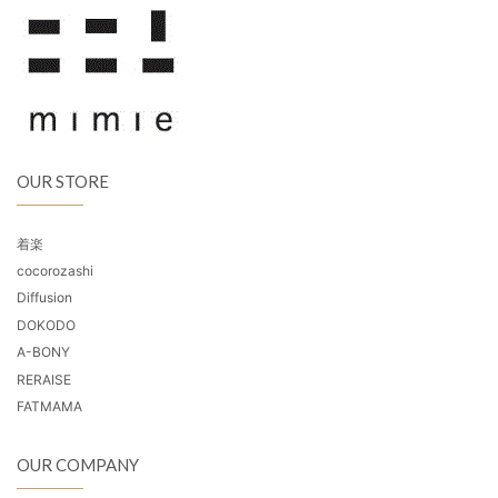
OUR STORE
着楽
cocorozashi
Diffusion
DOKODO
A-BONY
RERAISE
FATMAMA
OUR COMPANY