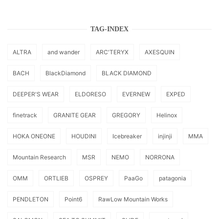
TAG-INDEX
ALTRA
and wander
ARC'TERYX
AXESQUIN
BACH
BlackDiamond
BLACK DIAMOND
DEEPER'S WEAR
ELDORESO
EVERNEW
EXPED
finetrack
GRANITE GEAR
GREGORY
Helinox
HOKA ONEONE
HOUDINI
Icebreaker
injinji
MMA
Mountain Research
MSR
NEMO
NORRONA
OMM
ORTLIEB
OSPREY
PaaGo
patagonia
PENDLETON
Point6
RawLow Mountain Works