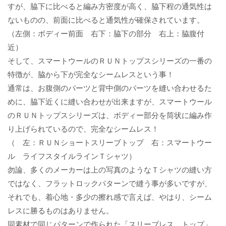
すが、脇下に比べると編み方密度が高く、脇下程の通気性は
ないものの、前面に比べると通気性が確保されています。
（左側：ボディー前面 右下：脇下の部分 右上：脇腹付
近）
そして、スマートウールのＲＵＮトップスシリーズの一番の
特徴が、脇から下が完全なシームレスという事！
通常は、お腹側のパーツと背中側のパーツを縫い合わせるた
めに、脇下近くに縫い合わせが出来ますが、スマートウール
のＲＵＮトップスシリーズは、ボディー部分を筒状に編み作
り上げられているので、完全なシームレス！
（ 左：ＲＵＮショートスリーブトップ 右：スマートウー
ル ライフスタイルラインＴシャツ）
勿論、多くのメーカーは上の写真のようなＴシャツの縫い方
ではなく、フラットロックパターンで縫う事が多いですが、
それでも、着心地・多少の擦れ感で言えば、やはり、シーム
レスに勝るものはありません。
同素材で同じパターンで作られた「スリーブレス トップ」