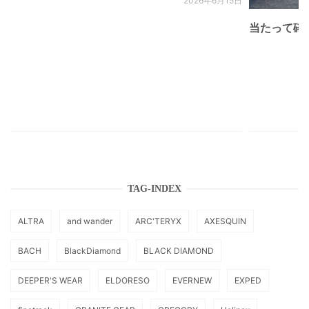
2026年6月15日
当たって砕け
TAG-INDEX
ALTRA
and wander
ARC'TERYX
AXESQUIN
BACH
BlackDiamond
BLACK DIAMOND
DEEPER'S WEAR
ELDORESO
EVERNEW
EXPED