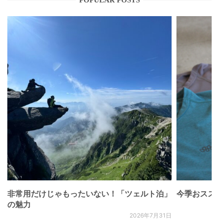
非常用だけじゃもったいない！「ツェルト泊」
今季おススメベ
の魅力
2026年7月31日