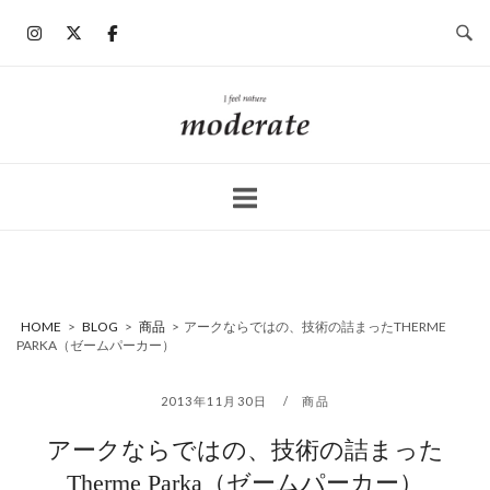
コ
ン
テ
ン
ホ
ツ
ー
へ
ム
ス
キ
ッ
プ
HOME
>
BLOG
>
商品
>
アークならではの、技術の詰まったTHERME
PARKA（ゼームパーカー）
2013年11月30日
商品
アークならではの、技術の詰まった
Therme Parka（ゼームパーカー）