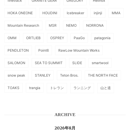
finetrack
GRANITE GEAR
GREGORY
Helinox
HOKA ONEONE
HOUDINI
Icebreaker
injinji
MMA
Mountain Research
MSR
NEMO
NORRONA
OMM
ORTLIEB
OSPREY
PaaGo
patagonia
PENDLETON
Point6
RawLow Mountain Works
SALOMON
SEA TO SUMMIT
SLIDE
smartwool
snow peak
STANLEY
Teton Bros.
THE NORTH FACE
TOAKS
trangia
トレラン
ランニング
山と道
ARCHIVE
2026年8月