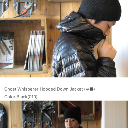
Ghost Whisperer Hooded Down Jacket (⇒
■
)
Color:Black(010)