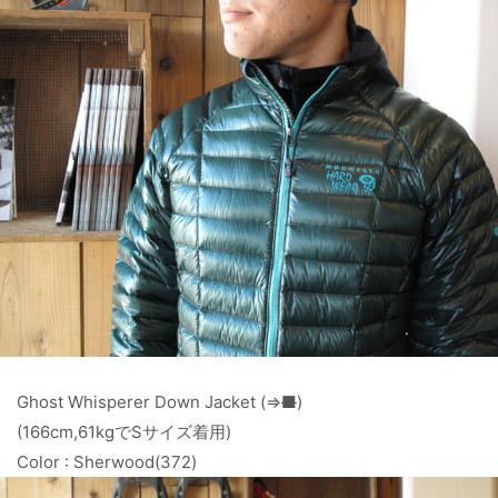
Ghost Whisperer Down Jacket (⇒
■
)
(166cm,61kgでSサイズ着用)
Color : Sherwood(372)