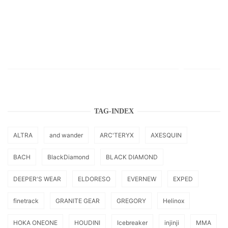
TAG-INDEX
ALTRA
and wander
ARC'TERYX
AXESQUIN
BACH
BlackDiamond
BLACK DIAMOND
DEEPER'S WEAR
ELDORESO
EVERNEW
EXPED
finetrack
GRANITE GEAR
GREGORY
Helinox
HOKA ONEONE
HOUDINI
Icebreaker
injinji
MMA