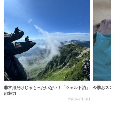
非常用だけじゃもったいない！「ツェルト泊」
今季おススメベ
の魅力
2026年7月31日