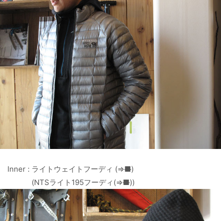
Inner : ライトウェイトフーディ (⇒
■
)
(NTSライト195フーディ(⇒
■
))