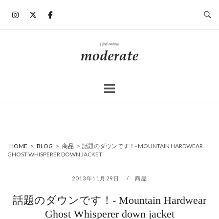
コ
ン
テ
ン
ホ
ツ
ー
へ
ム
ス
キ
ッ
プ
HOME
>
BLOG
>
商品
>
話題のダウンです！- MOUNTAIN HARDWEAR
GHOST WHISPERER DOWN JACKET
2013年11月29日
商品
話題のダウンです！- Mountain Hardwear
Ghost Whisperer down jacket