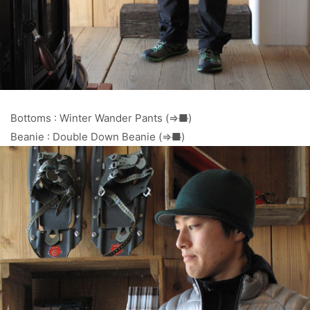
Bottoms : Winter Wander Pants (⇒
■
)
Beanie : Double Down Beanie (⇒
■
)