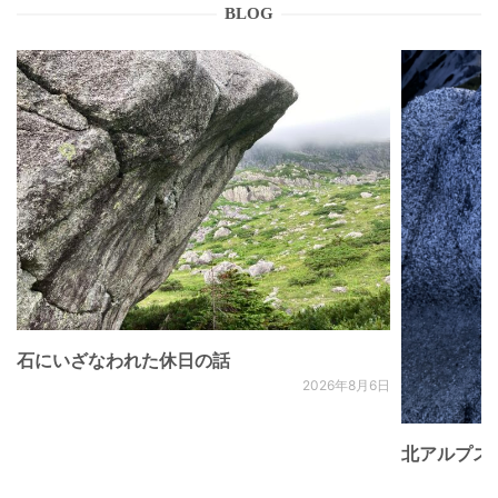
BLOG
石にいざなわれた休日の話
2026年8月6日
北アルプス