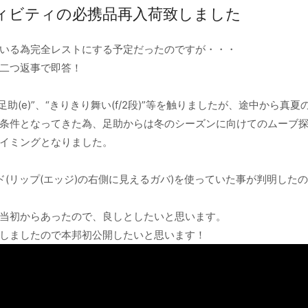
ィビティの必携品再入荷致しました
いる為完全レストにする予定だったのですが・・・
二つ返事で即答！
足助(e)”、“きりきり舞い(f/2段)”等を触りましたが、途中から真夏
条件となってきた為、足助からは冬のシーズンに向けてのムーブ
イミングとなりました。
ド(リップ(エッジ)の右側に見えるガバ)を使っていた事が判明したの
当初からあったので、良しとしたいと思います。
しましたので本邦初公開したいと思います！