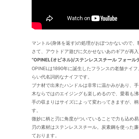
マントル(身体を返す)の処理がおぼつかないので
さて、アウトドア遊びに欠かせないあのギアが再入
“OPINEL(オピネル)/ステンレススチール フォー
OPINELは1890年に誕生したフランスの老舗
らい代名詞的なナイフです。
ブナ材で出来たハンドルは非常に温かみがあり、手
木ならではのエイジングも楽しめるので、愛着も沸
手の収まりはサイズによって変わってきますが、柄
す。
微妙に柄と刃に角度がついていることで力も込め易
刃の素材はステンレススチール。炭素鋼を使った廉
ております。