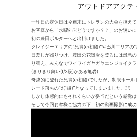
アウトドアアクテ
一昨日の定休日は今週末にトレランの大会を控えて
お客様から「水曜外岩どうですか？？」のお誘いに
初の豊田ボルダーへと出掛けました。
クレイジーエリアの“兄貴(e/初段)”や巴川エリアの“
日差しが照りつけ、豊田の花崗岩を登るには最悪の
り替え、みんなでワイワイガヤガヤエンジョイクラ
(きりきり舞い(f/2段)がある亀岩)
奇跡的に登れた兄貴(e/初段)でしたが、制限ホール
レード落ちの“d(1級)”となってしまいました。悲
しかし体感的にもそれくらいが妥当だという感覚は
そして今回お客様ご協力の下、初の動画撮影に成功