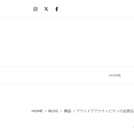
コ
ン
テ
ン
ツ
へ
ス
キ
ッ
HOME
プ
HOME
>
BLOG
>
商品
>
アウトドアアクティビティの必携品