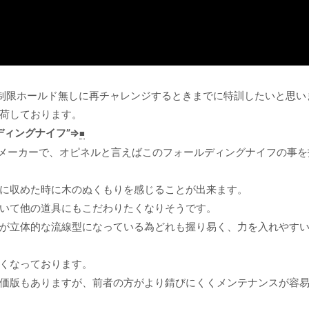
、制限ホールド無しに再チャレンジするときまでに特訓したいと思い
荷しております。
ルディングナイフ”⇒
■
ナイフメーカーで、オピネルと言えばこのフォールディングナイフの事
に収めた時に木のぬくもりを感じることが出来ます。
いて他の道具にもこだわりたくなりそうです。
が立体的な流線型になっている為どれも握り易く、力を入れやす
くなっております。
価版もありますが、前者の方がより錆びにくくメンテナンスが容