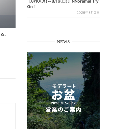
【8/10(月)～8/16(日)】NNoramal Try
On！
2026年8月3日
じる。
NEWS