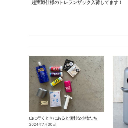
超実戦仕様のトレランザック入荷してます！
ナ
ビ
ゲ
ー
シ
ョ
ン
山に行くときにあると便利な小物たち
2024年7月30日