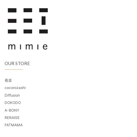
OUR STORE
着楽
cocorozashi
Diffusion
DOKODO
A-BONY
RERAISE
FATMAMA