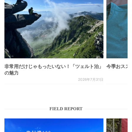
非常用だけじゃもったいない！「ツェルト泊」
今季おススメベ
の魅力
2026年7月31日
FIELD REPORT