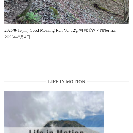
2026/8/15(土) Good Morning Run Vol.12@朝明渓谷 × NNormal
2026年8月4日
LIFE IN MOTION