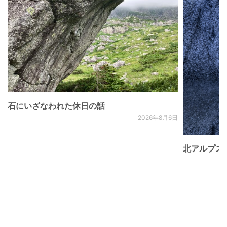
石にいざなわれた休日の話
2026年8月6日
北アルプス