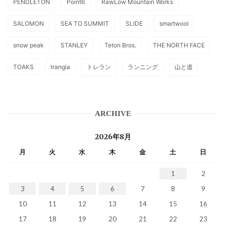
PENDLETON
Point6
RawLow Mountain Works
SALOMON
SEA TO SUMMIT
SLIDE
smartwool
snow peak
STANLEY
Teton Bros.
THE NORTH FACE
TOAKS
trangia
トレラン
ランニング
山と道
ARCHIVE
2026年8月
月
火
水
木
金
土
日
1
2
3
4
5
6
7
8
9
10
11
12
13
14
15
16
17
18
19
20
21
22
23