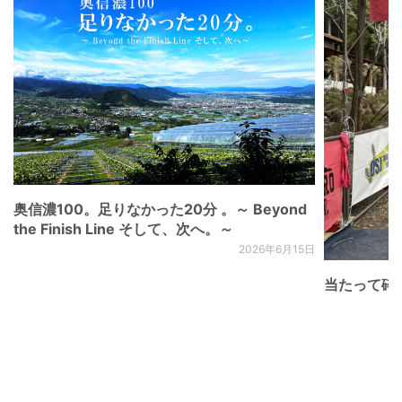
奥信濃100。足りなかった20分 。～ Beyond
the Finish Line そして、次へ。～
2026年6月15日
当たって砕け