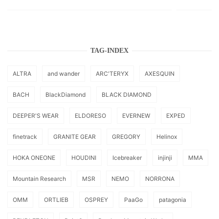
TAG-INDEX
ALTRA
and wander
ARC'TERYX
AXESQUIN
BACH
BlackDiamond
BLACK DIAMOND
DEEPER'S WEAR
ELDORESO
EVERNEW
EXPED
finetrack
GRANITE GEAR
GREGORY
Helinox
HOKA ONEONE
HOUDINI
Icebreaker
injinji
MMA
Mountain Research
MSR
NEMO
NORRONA
OMM
ORTLIEB
OSPREY
PaaGo
patagonia