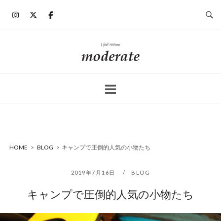
コ
ン
テ
ン
ホ
ツ
ー
へ
ム
ス
キ
ッ
プ
HOME
>
BLOG
>
キャンプで圧倒的人気の小物たち
2019年7月16日
BLOG
キャンプで圧倒的人気の小物たち