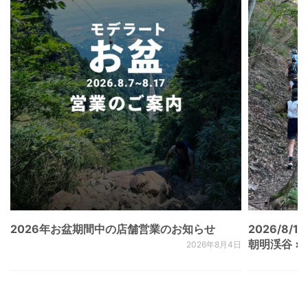
2026年お盆期間中の店舗営業のお知らせ
2026/8/15
朝明渓谷 × N
2026年8月4日