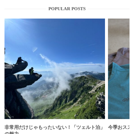
POPULAR POSTS
非常用だけじゃもったいない！「ツェルト泊」
今季おススメベ
の魅力