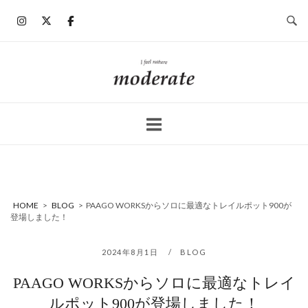
コ
ン
テ
ン
ホ
ツ
ー
へ
ム
ス
キ
ッ
プ
HOME
>
BLOG
>
PAAGO WORKSからソロに最適なトレイルポット900が
登場しました！
2024年8月1日
BLOG
PAAGO WORKSからソロに最適なトレイ
ルポット900が登場しました！