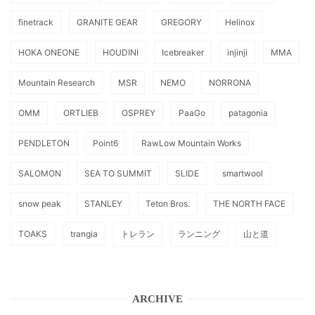
finetrack
GRANITE GEAR
GREGORY
Helinox
HOKA ONEONE
HOUDINI
Icebreaker
injinji
MMA
Mountain Research
MSR
NEMO
NORRONA
OMM
ORTLIEB
OSPREY
PaaGo
patagonia
PENDLETON
Point6
RawLow Mountain Works
SALOMON
SEA TO SUMMIT
SLIDE
smartwool
snow peak
STANLEY
Teton Bros.
THE NORTH FACE
TOAKS
trangia
トレラン
ランニング
山と道
ARCHIVE