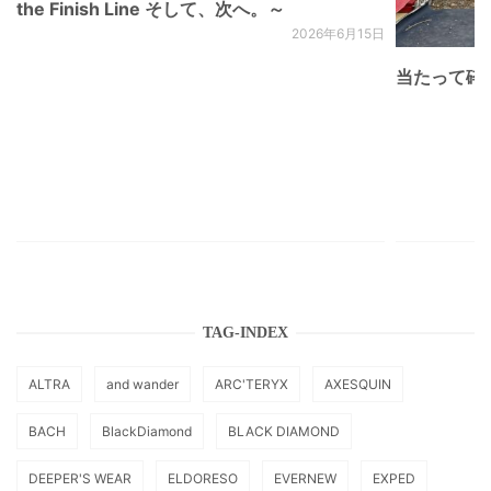
the Finish Line そして、次へ。～
2026年6月15日
当たって砕け
TAG-INDEX
ALTRA
and wander
ARC'TERYX
AXESQUIN
BACH
BlackDiamond
BLACK DIAMOND
DEEPER'S WEAR
ELDORESO
EVERNEW
EXPED