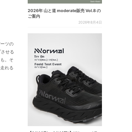
2026年 山と道 moderate販売 Vol.8 の
ご案内
2026年8月4日
パーツの
プさせる
とも。そ
て走れる