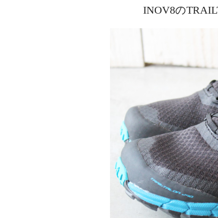
INOV8のTRA