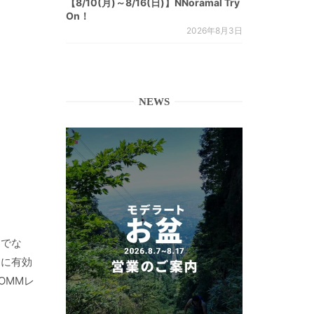
【8/10(月)～8/16(日)】NNoramal Try
On！
2026年8月3日
NEWS
けでな
常に有効
OMMレ