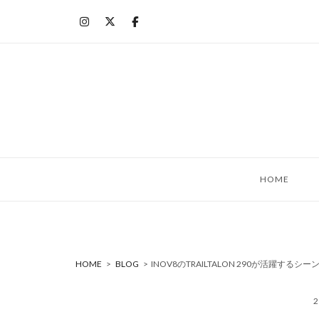
コ
ン
テ
ン
ツ
へ
ス
キ
ッ
HOME
プ
HOME
>
BLOG
>
INOV8のTRAILTALON 290が活躍するシー