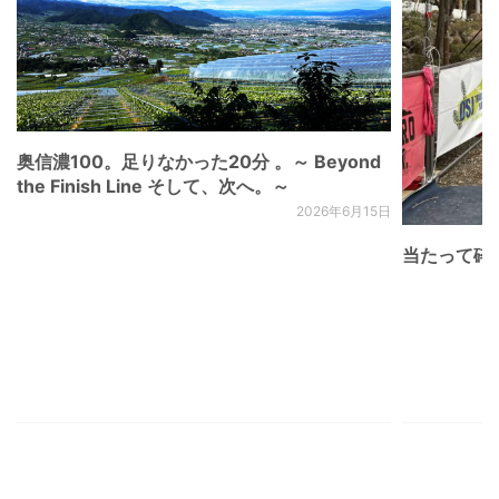
奥信濃100。足りなかった20分 。～ Beyond
the Finish Line そして、次へ。～
2026年6月15日
当たって砕け