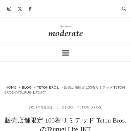
コ
ン
テ
ン
ホ
ツ
ー
へ
ム
ス
キ
ッ
プ
HOME
>
BLOG
>
TETON BROS.
>
販売店舗限定 100着リミテッド TETON
BROS.のTSURUGI LITE JKT
2019年8月5日
BLOG
、
TETON BROS.
販売店舗限定 100着リミテッド Teton Bros.
のTsurugi Lite JKT