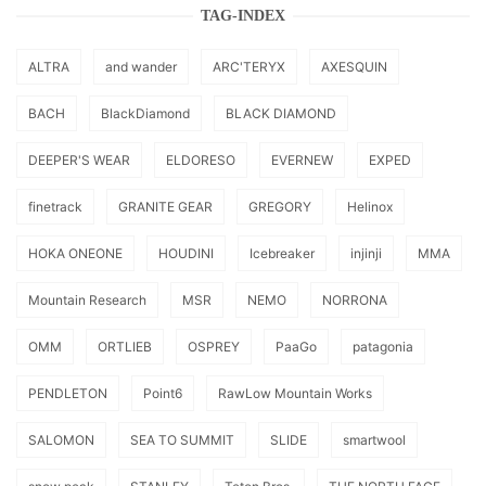
TAG-INDEX
ALTRA
and wander
ARC'TERYX
AXESQUIN
BACH
BlackDiamond
BLACK DIAMOND
DEEPER'S WEAR
ELDORESO
EVERNEW
EXPED
finetrack
GRANITE GEAR
GREGORY
Helinox
HOKA ONEONE
HOUDINI
Icebreaker
injinji
MMA
Mountain Research
MSR
NEMO
NORRONA
OMM
ORTLIEB
OSPREY
PaaGo
patagonia
PENDLETON
Point6
RawLow Mountain Works
SALOMON
SEA TO SUMMIT
SLIDE
smartwool