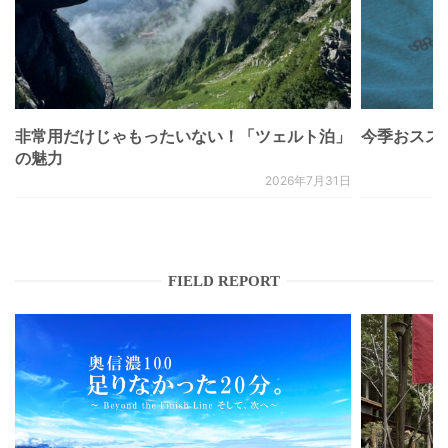
非常用だけじゃもったいない！「ツェルト泊」
今季おススメベ
の魅力
2026年7月31日
FIELD REPORT