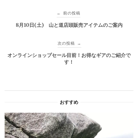
投
前の投稿
←
稿
8月10日(土) 山と道店頭販売アイテムのご案内
ナ
次の投稿
→
ビ
オンラインショップセール目前！お得なギアのご紹介で
ゲ
す！
ー
シ
ョ
おすすめ
ン