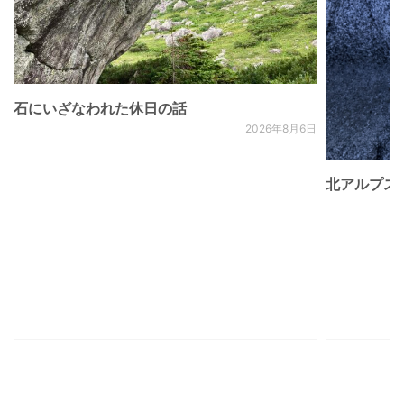
石にいざなわれた休日の話
2026年8月6日
北アルプス